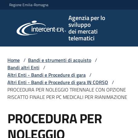
Vai al contenuto
Vai alla navigazione
Vai al footer
Regione Emilia-Romagna
Agenzia per lo
Agenzia
sviluppo
per lo
dei mercati
sviluppo
telematici
dei
mercati
telematici
Home
/
Bandi e strumenti di acquisto
/
Bandi altri Enti
/
Altri Enti - Bandi e Procedure di gara
/
Altri Enti - Bandi e Procedure di gara IN CORSO
/
L'Agenzia
PROCEDURA PER NOLEGGIO TRIENNALE CON OPZIONE
RISCATTO FINALE PER PC MEDICALI PER RIANIMAZIONE
PROCEDURA PER
Bandi
Salta al contenuto
e
strumenti
NOLEGGIO
di