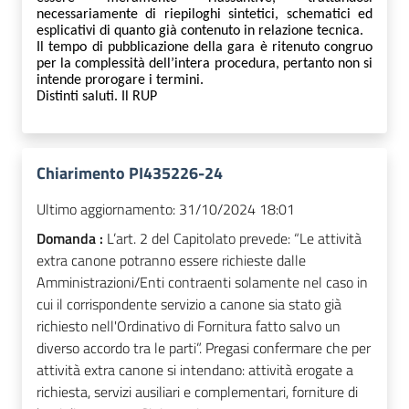
necessariamente di
riepilog
hi
sintetic
i
, schematic
i
ed
esplicativ
i
di quanto già contenuto
in
relazione tecnica.
Il tempo di pubblicazione della gara è ritenuto congruo
per la complessità dell’intera procedura, pertanto non si
intende prorogare i termini.
Distinti saluti. Il RUP
Chiarimento PI435226-24
Ultimo aggiornamento:
31/10/2024 18:01
Domanda :
L’art. 2 del Capitolato prevede: “Le attività
extra canone potranno essere richieste dalle
Amministrazioni/Enti contraenti solamente nel caso in
cui il corrispondente servizio a canone sia stato già
richiesto nell'Ordinativo di Fornitura fatto salvo un
diverso accordo tra le parti”. Pregasi confermare che per
attività extra canone si intendano: attività erogate a
richiesta, servizi ausiliari e complementari, forniture di