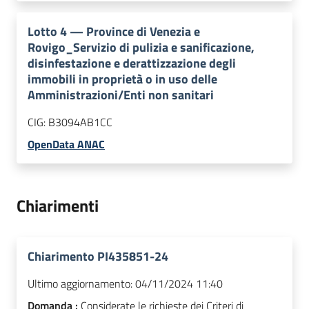
Lotto
4
—
Province di Venezia e
Rovigo_Servizio di pulizia e sanificazione,
disinfestazione e derattizzazione degli
immobili in proprietà o in uso delle
Amministrazioni/Enti non sanitari
CIG:
B3094AB1CC
OpenData ANAC
Chiarimenti
Chiarimento PI435851-24
Ultimo aggiornamento:
04/11/2024 11:40
Domanda :
Considerate le richieste dei Criteri di