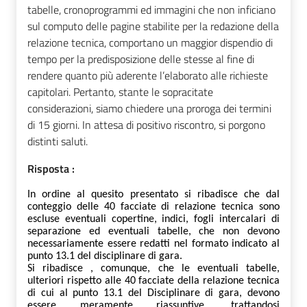
tabelle, cronoprogrammi ed immagini che non inficiano
sul computo delle pagine stabilite per la redazione della
relazione tecnica, comportano un maggior dispendio di
tempo per la predisposizione delle stesse al fine di
rendere quanto più aderente l’elaborato alle richieste
capitolari. Pertanto, stante le sopracitate
considerazioni, siamo chiedere una proroga dei termini
di 15 giorni. In attesa di positivo riscontro, si porgono
distinti saluti.
Risposta :
In ordine al quesito presentato si ribadisce che dal
conteggio delle 40 facciate di relazione tecnica sono
escluse eventuali copertine, indici, fogli intercalari di
separazione ed eventuali tabelle, che
non devono
necessariamente
essere redatt
nel formato indicato al
punto 13.1 del disci
p
linare di gara.
Si ribadisce , comunque, che le
e
ventuali tabelle,
ulteriori rispetto alle 40 facciate della relazione tecnica
di cui al punto 13.1 del Disciplinare di gara
,
devono
essere meramente ri
assuntive
,
trattandosi