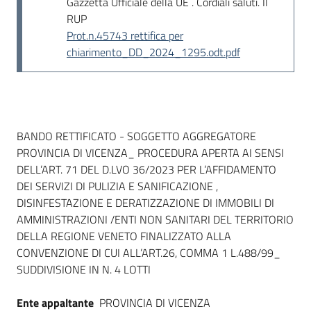
Gazzetta Ufficiale della UE . Cordiali saluti. Il
RUP
Prot.n.45743 rettifica per
chiarimento_DD_2024_1295.odt.pdf
Dati del bando
BANDO RETTIFICATO - SOGGETTO AGGREGATORE
PROVINCIA DI VICENZA_ PROCEDURA APERTA AI SENSI
DELL’ART. 71 DEL D.LVO 36/2023 PER L’AFFIDAMENTO
DEI SERVIZI DI PULIZIA E SANIFICAZIONE ,
DISINFESTAZIONE E DERATIZZAZIONE DI IMMOBILI DI
AMMINISTRAZIONI /ENTI NON SANITARI DEL TERRITORIO
DELLA REGIONE VENETO FINALIZZATO ALLA
CONVENZIONE DI CUI ALL’ART.26, COMMA 1 L.488/99_
SUDDIVISIONE IN N. 4 LOTTI
Ente appaltante
PROVINCIA DI VICENZA