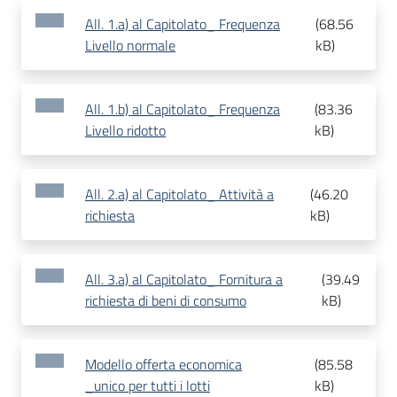
All. 1.a) al Capitolato_ Frequenza
(
68.56
Livello normale
kB
)
All. 1.b) al Capitolato_ Frequenza
(
83.36
Livello ridotto
kB
)
All. 2.a) al Capitolato_ Attività a
(
46.20
richiesta
kB
)
All. 3.a) al Capitolato_ Fornitura a
(
39.49
richiesta di beni di consumo
kB
)
Modello offerta economica
(
85.58
_unico per tutti i lotti
kB
)