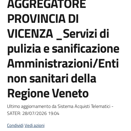
AGGREGATORE
acquisto
PROVINCIA DI
Supporto
VICENZA _Servizi di
pulizia e sanificazione
Piattaforme
Amministrazioni/Enti
telematiche
non sanitari della
Regione Veneto
English
Ultimo aggiornamento da Sistema Acquisti Telematici -
site
SATER:
28/07/2026 19:04
Condividi
Vedi azioni