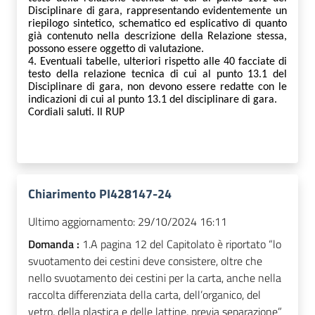
Disciplinare di gara, rappresentando evidentemente un
riepilogo sintetico, schematico ed esplicativo di quanto
già contenuto nella descrizione della Relazione stessa,
possono essere oggetto di valutazione.
4. Eventuali tabelle,
ulteriori rispetto
alle
40 facciate
di
testo della relazione tecnica di cui al punto 13.1 del
Disciplinare di gara,
non devono essere redatte con le
indicazioni di cu
i
al punto 13.1 del disci
p
linare di gara.
Cordiali saluti. Il RUP
Chiarimento PI428147-24
Ultimo aggiornamento:
29/10/2024 16:11
Domanda :
1.A pagina 12 del Capitolato è riportato “lo
svuotamento dei cestini deve consistere, oltre che
nello svuotamento dei cestini per la carta, anche nella
raccolta differenziata della carta, dell’organico, del
vetro, della plastica e delle lattine, previa separazione”