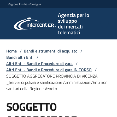
Vai al contenuto
Vai alla navigazione
Vai al footer
Regione Emilia-Romagna
Agenzia per lo
Agenzia
sviluppo
per lo
dei mercati
sviluppo
telematici
dei
mercati
telematici
Home
/
Bandi e strumenti di acquisto
/
Bandi altri Enti
/
Altri Enti - Bandi e Procedure di gara
/
Altri Enti - Bandi e Procedure di gara IN CORSO
/
L'Agenzia
SOGGETTO AGGREGATORE PROVINCIA DI VICENZA
_Servizi di pulizia e sanificazione Amministrazioni/Enti non
sanitari della Regione Veneto
Bandi
SOGGETTO
e
Salta al contenuto
strumenti
di