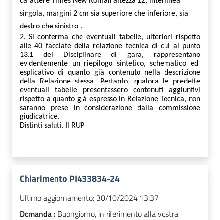
carattere Times New Roman altezza 12, interlinea
singola, margini 2 cm sia superiore che inferiore, sia
destro che sinistro .
2. Si conferma che e
ventuali tabelle,
ulteriori rispetto
alle 40 facciate della relazione tecnica di cui al punto
13.1 del Disciplinare di gara
,
rappresenta
no
evidentemente un riepilogo sintetico, schematico ed
esplicativo di quanto già contenuto nella descrizione
della Relazione stessa.
Pertanto,
qualora
le predette
eventuali t
abelle
presentassero
contenuti aggiuntivi
rispetto a quanto già espresso
in
Relazione Tecnica,
non
saranno prese in considerazione dalla commissione
giudicatrice.
D
istinti saluti. Il RUP
Chiarimento PI433834-24
Ultimo aggiornamento:
30/10/2024 13:37
Domanda :
Buongiorno, in riferimento alla vostra