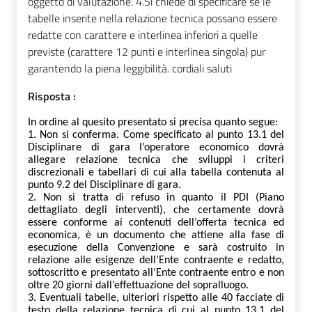
oggetto di valutazione. 4.Si chiede di specificare se le
tabelle inserite nella relazione tecnica possano essere
redatte con carattere e interlinea inferiori a quelle
previste (carattere 12 punti e interlinea singola) pur
garantendo la piena leggibilità. cordiali saluti
Risposta :
In ordine al quesito presentato si precisa quanto segue:
1.
Non si conferma.
Come
specificato al punto 13.1 del
Disciplinare di gara l’operatore economico dovrà
allegare relazione tecnica che sviluppi i criteri
discrezionali e tabellari di cui alla tabella contenuta al
punto 9.2 del Disciplinare di gara
.
2. Non si tratta di refuso in quanto il PDI (Piano
dettagliato degli interventi), che certamente dovrà
essere conforme ai contenuti dell’offerta tecnica ed
economica, è un documento che attiene alla fase di
esecuzione della Convenzione e sarà costruito in
relazione alle esigenze dell’Ente contraente e redatto,
sottoscritto e presentato all’Ente contraente entro e non
oltre 20 giorni dall’effettuazione del sopralluogo.
3. Eventuali tabelle, ulteriori rispetto alle 40 facciate di
testo della relazione tecnica di cui al punto 13.1 del