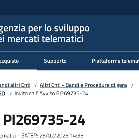
genzia per lo sviluppo
ei mercati telematici
acquisto
Supporto
Piattaforme telema
ndi altri Enti
Altri Enti - Bandi e Procedure di gara
/
/
RSO
Invito dall' Avviso PI269735-24
/
so PI269735-24
ematici - SATER:
26/02/2026 14:36