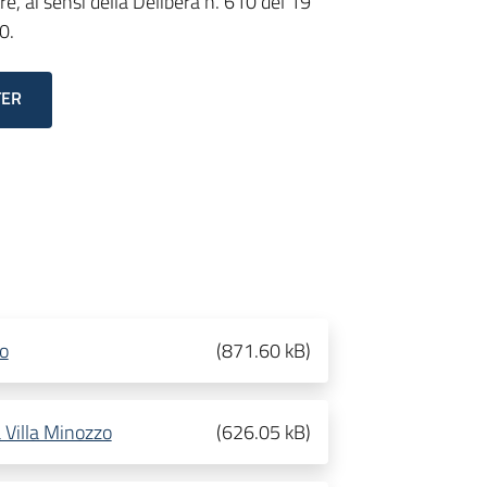
e, ai sensi della Delibera n. 610 del 19
0.
TER
zo
(
871.60 kB
)
 Villa Minozzo
(
626.05 kB
)