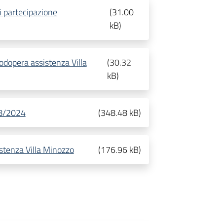
i partecipazione
(
31.00
kB
)
dopera assistenza Villa
(
30.32
kB
)
08/2024
(
348.48 kB
)
stenza Villa Minozzo
(
176.96 kB
)