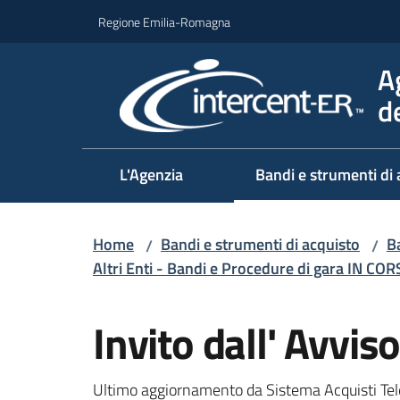
Vai al contenuto
Vai alla navigazione
Vai al footer
Regione Emilia-Romagna
A
d
L'Agenzia
Bandi e strumenti di 
Home
Bandi e strumenti di acquisto
Ba
/
/
Altri Enti - Bandi e Procedure di gara IN CO
Salta al contenuto
Invito dall' Avvi
Ultimo aggiornamento da Sistema Acquisti Tel