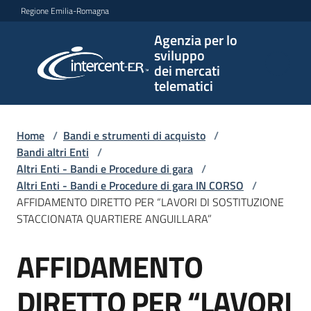
Vai al contenuto
Vai alla navigazione
Vai al footer
Regione Emilia-Romagna
Agenzia per lo
Agenzia
sviluppo
per lo
dei mercati
sviluppo
telematici
dei
mercati
telematici
Home
/
Bandi e strumenti di acquisto
/
Bandi altri Enti
/
Altri Enti - Bandi e Procedure di gara
/
Altri Enti - Bandi e Procedure di gara IN CORSO
/
L'Agenzia
AFFIDAMENTO DIRETTO PER “LAVORI DI SOSTITUZIONE
STACCIONATA QUARTIERE ANGUILLARA”
AFFIDAMENTO
Bandi
Salta al contenuto
e
strumenti
DIRETTO PER “LAVORI
di