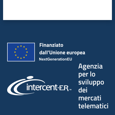
Agenzia
per lo
sviluppo
dei
mercati
telematici