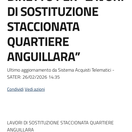
acquisto
DI SOSTITUZIONE
STACCIONATA
Supporto
QUARTIERE
ANGUILLARA”
Piattaforme
telematiche
Ultimo aggiornamento da Sistema Acquisti Telematici -
SATER:
26/02/2026 14:35
Condividi
Vedi azioni
English
site
Dati del bando
LAVORI DI SOSTITUZIONE STACCIONATA QUARTIERE
ANGUILLARA