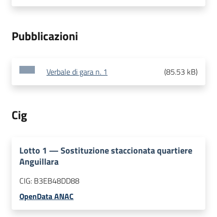
Pubblicazioni
Verbale di gara n. 1
(
85.53 kB
)
Cig
Lotto
1
—
Sostituzione staccionata quartiere
Anguillara
CIG:
B3EB48DD88
OpenData ANAC