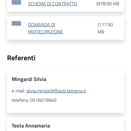
SCHEMA DI CONTRATTO
(
978.00 kB
)
DOMANDA DI
(
117.50
PARTECIPAZIONE
kB
)
Referenti
Mingardi Silvia
e-mail:
silvia.mingardi@ausl.bologna.it
telefono:
0516079940
Testa Annamaria