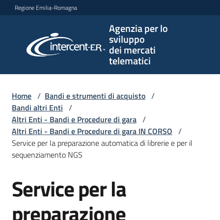
Vai al contenuto
Vai alla navigazione
Vai al footer
Regione Emilia-Romagna
Agenzia per lo
Agenzia
sviluppo
per lo
dei mercati
sviluppo
telematici
dei
mercati
telematici
Home
/
Bandi e strumenti di acquisto
/
Bandi altri Enti
/
Altri Enti - Bandi e Procedure di gara
/
Altri Enti - Bandi e Procedure di gara IN CORSO
/
L'Agenzia
Service per la preparazione automatica di librerie e per il
sequenziamento NGS
Service per la
Bandi
Salta al contenuto
e
strumenti
preparazione
di