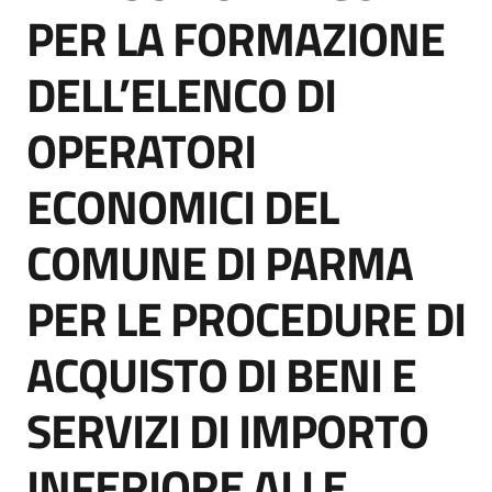
acquisto
PER LA FORMAZIONE
DELL’ELENCO DI
Supporto
OPERATORI
ECONOMICI DEL
Piattaforme
telematiche
COMUNE DI PARMA
PER LE PROCEDURE DI
ACQUISTO DI BENI E
English
SERVIZI DI IMPORTO
site
INFERIORE ALLE