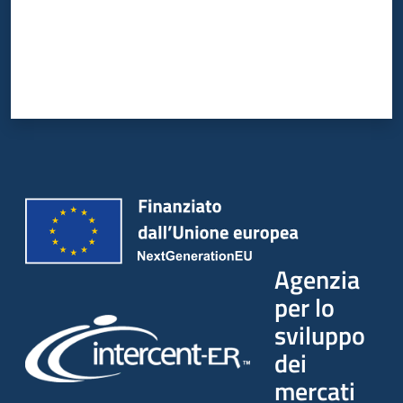
Agenzia
per lo
sviluppo
dei
mercati