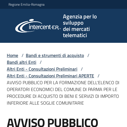
Vai al contenuto
Vai alla navigazione
Vai al footer
Regione Emilia-Romagna
Agenzia per lo
Agenzia
sviluppo
per lo
dei mercati
sviluppo
telematici
dei
mercati
telematici
Home
/
Bandi e strumenti di acquisto
/
Bandi altri Enti
/
Altri Enti - Consultazioni Preliminari
/
Altri Enti - Consultazioni Preliminari APERTE
/
L'Agenzia
AVVISO PUBBLICO PER LA FORMAZIONE DELL’ELENCO DI
OPERATORI ECONOMICI DEL COMUNE DI PARMA PER LE
PROCEDURE DI ACQUISTO DI BENI E SERVIZI DI IMPORTO
INFERIORE ALLE SOGLIE COMUNITARIE
Bandi
e
AVVISO PUBBLICO
strumenti
Salta al contenuto
di