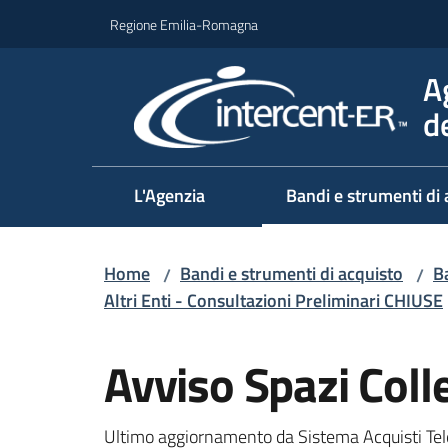
Vai al contenuto
Vai alla navigazione
Vai al footer
Regione Emilia-Romagna
A
d
L'Agenzia
Bandi e strumenti di 
Home
Bandi e strumenti di acquisto
Ba
/
/
Altri Enti - Consultazioni Preliminari CHIUSE
Salta al contenuto
Avviso Spazi Colle
Ultimo aggiornamento da Sistema Acquisti Tel