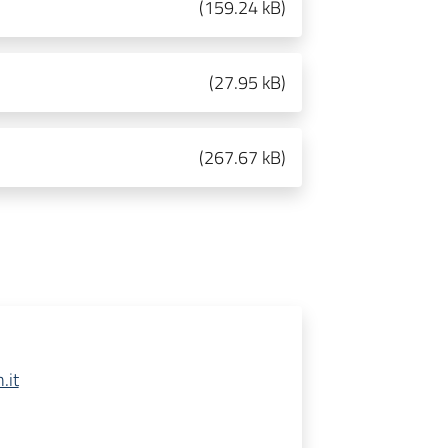
(
159.24 kB
)
(
27.95 kB
)
(
267.67 kB
)
.it