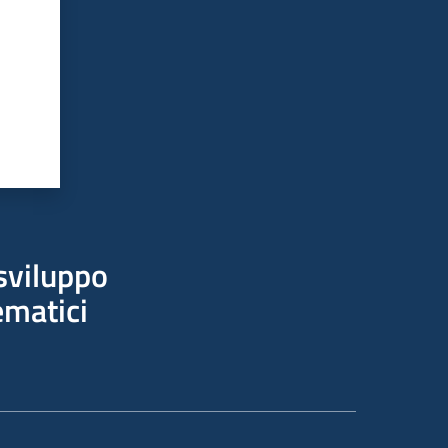
sviluppo
ematici