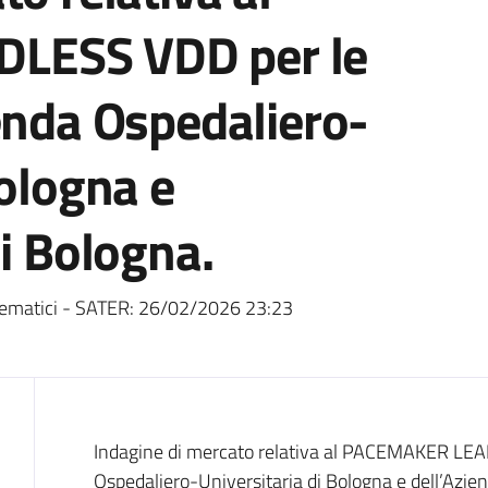
LESS VDD per le
enda Ospedaliero-
Bologna e
di Bologna.
ematici - SATER:
26/02/2026 23:23
Dati del bando
Indagine di mercato relativa al PACEMAKER LEA
Ospedaliero-Universitaria di Bologna e dell’Azien