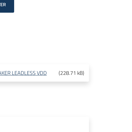
TER
CEMAKER LEADLESS VDD
(
228.71 kB
)