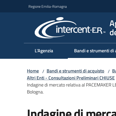
Vai al contenuto
Vai alla navigazione
Vai al footer
Regione Emilia-Romagna
A
d
L'Agenzia
Bandi e strumenti di 
Home
Bandi e strumenti di acquisto
Ba
/
/
Altri Enti - Consultazioni Preliminari CHIUSE
Indagine di mercato relativa al PACEMAKER LE
Bologna.
Salta al contenuto
Indagine di merca