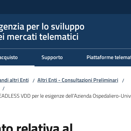
genzia per lo sviluppo
ei mercati telematici
acquisto
Supporto
Piattaforme telema
ndi altri Enti
Altri Enti - Consultazioni Preliminari
/
/
/
ADLESS VDD per le esigenze dell’Azienda Ospedaliero-Univers
to relativa al