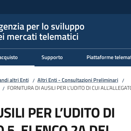
genzia per lo sviluppo
ei mercati telematici
acquisto
Supporto
Piattaforme telema
ndi altri Enti
Altri Enti - Consultazioni Preliminari
/
/
FORNITURA DI AUSILI PER L’UDITO DI CUI ALL’ALLEGA
/
SILI PER L’UDITO DI
O 5, ELENCO 2A DEL