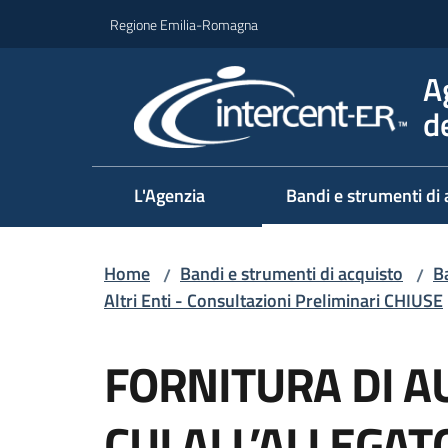
Vai al contenuto
Vai alla navigazione
Vai al footer
Regione Emilia-Romagna
A
d
L'Agenzia
Bandi e strumenti di 
Home
Bandi e strumenti di acquisto
Ba
/
/
Altri Enti - Consultazioni Preliminari CHIUSE
Salta al contenuto
FORNITURA DI AU
CUI ALL’ALLEGAT