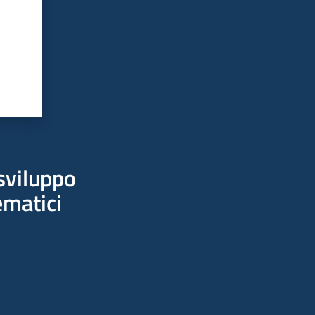
sviluppo
ematici