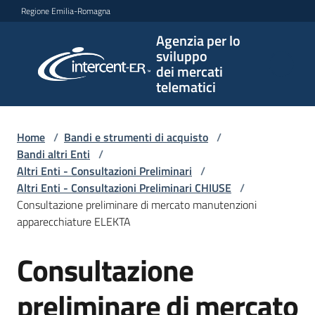
Vai al contenuto
Vai alla navigazione
Vai al footer
Regione Emilia-Romagna
Agenzia per lo
Agenzia
sviluppo
per lo
dei mercati
sviluppo
telematici
dei
mercati
telematici
Home
/
Bandi e strumenti di acquisto
/
Bandi altri Enti
/
Altri Enti - Consultazioni Preliminari
/
Altri Enti - Consultazioni Preliminari CHIUSE
/
L'Agenzia
Consultazione preliminare di mercato manutenzioni
apparecchiature ELEKTA
Consultazione
Bandi
Salta al contenuto
e
strumenti
preliminare di mercato
di