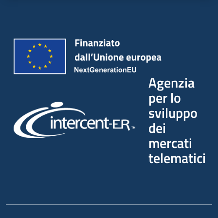
Agenzia
per lo
sviluppo
dei
mercati
telematici