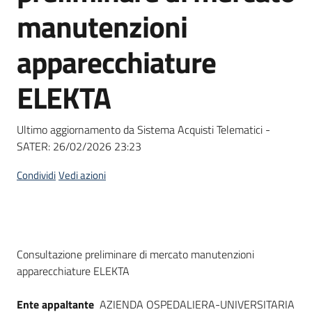
acquisto
manutenzioni
apparecchiature
Supporto
ELEKTA
Piattaforme
Ultimo aggiornamento da Sistema Acquisti Telematici -
telematiche
SATER:
26/02/2026 23:23
Condividi
Vedi azioni
English
Dati del bando
Consultazione preliminare di mercato manutenzioni
site
apparecchiature ELEKTA
Ente appaltante
AZIENDA OSPEDALIERA-UNIVERSITARIA