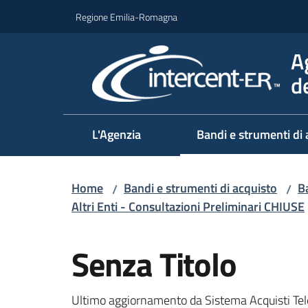
Vai al contenuto
Vai alla navigazione
Vai al footer
Regione Emilia-Romagna
A
d
L'Agenzia
Bandi e strumenti di 
Home
Bandi e strumenti di acquisto
Ba
/
/
Altri Enti - Consultazioni Preliminari CHIUSE
Salta al contenuto
Senza Titolo
Ultimo aggiornamento da Sistema Acquisti Tel