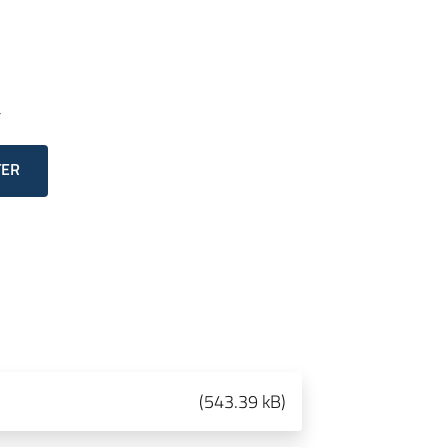
a
TER
(
543.39 kB
)