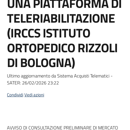
UNA PIATTAFORMA DI
acquisto
TELERIABILITAZIONE
Supporto
(IRCCS ISTITUTO
ORTOPEDICO RIZZOLI
Piattaforme
DI BOLOGNA)
telematiche
Ultimo aggiornamento da Sistema Acquisti Telematici -
SATER:
26/02/2026 23:22
Condividi
Vedi azioni
English
site
Dati del bando
AVVISO DI CONSULTAZIONE PRELIMINARE DI MERCATO