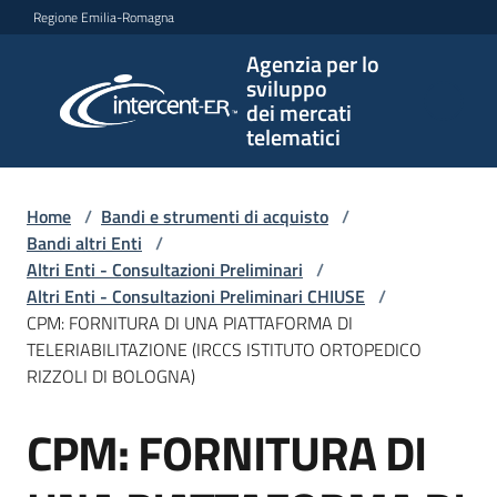
Vai al contenuto
Vai alla navigazione
Vai al footer
Regione Emilia-Romagna
Agenzia per lo
Agenzia
sviluppo
per lo
dei mercati
sviluppo
telematici
dei
mercati
telematici
Home
/
Bandi e strumenti di acquisto
/
Bandi altri Enti
/
Altri Enti - Consultazioni Preliminari
/
Altri Enti - Consultazioni Preliminari CHIUSE
/
L'Agenzia
CPM: FORNITURA DI UNA PIATTAFORMA DI
TELERIABILITAZIONE (IRCCS ISTITUTO ORTOPEDICO
RIZZOLI DI BOLOGNA)
Bandi
CPM: FORNITURA DI
e
Salta al contenuto
strumenti
di