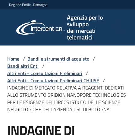
Vai al contenuto
Vai alla navigazione
Vai al footer
Regione Emilia-Romagna
Agenzia per lo
Agenzia
sviluppo
per lo
dei mercati
sviluppo
telematici
dei
mercati
telematici
Home
/
Bandi e strumenti di acquisto
/
Bandi altri Enti
/
Altri Enti - Consultazioni Preliminari
/
Altri Enti - Consultazioni Preliminari CHIUSE
/
L'Agenzia
INDAGINE DI MERCATO RELATIVA A REAGENTI DEDICATI
ALLO STRUMENTO GRIDION NANOPORE TECHNOLOGIES
PER LE ESIGENZE DELL’IRCCS ISTIUTO DELLE SCIENZE
NEUROLOGICHE DELL'AZIENDA USL DI BOLOGNA
Bandi
e
INDAGINE DI
strumenti
Salta al contenuto
di