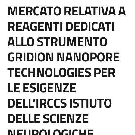
acquisto
MERCATO RELATIVA A
REAGENTI DEDICATI
Supporto
ALLO STRUMENTO
GRIDION NANOPORE
Piattaforme
telematiche
TECHNOLOGIES PER
LE ESIGENZE
DELL’IRCCS ISTIUTO
English
DELLE SCIENZE
site
NEUROLOGICHE