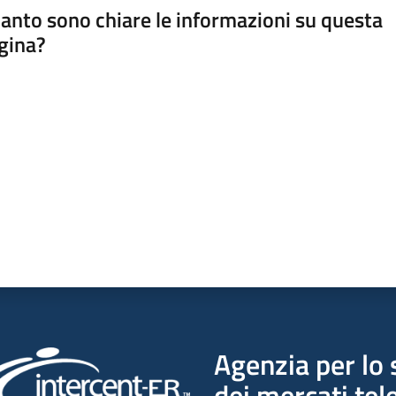
anto sono chiare le informazioni su questa
gina?
a da 1 a 5 stelle
Agenzia per lo 
dei mercati tel