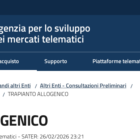
genzia per lo sviluppo
ei mercati telematici
acquisto
Supporto
Piattaforme telema
ndi altri Enti
Altri Enti - Consultazioni Preliminari
/
/
TRAPIANTO ALLOGENICO
/
OGENICO
ematici - SATER:
26/02/2026 23:21