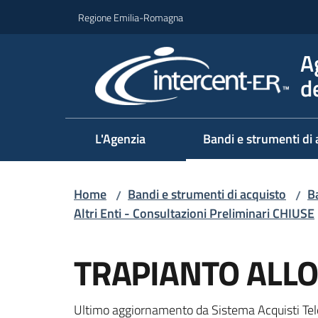
Vai al contenuto
Vai alla navigazione
Vai al footer
Regione Emilia-Romagna
A
d
L'Agenzia
Bandi e strumenti di 
Home
Bandi e strumenti di acquisto
Ba
/
/
Altri Enti - Consultazioni Preliminari CHIUSE
Salta al contenuto
TRAPIANTO ALL
Ultimo aggiornamento da Sistema Acquisti Tel