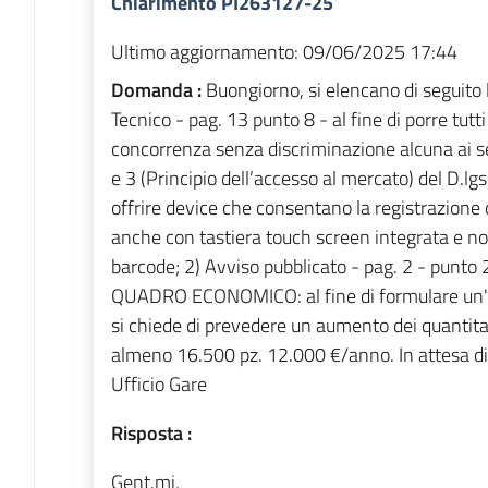
Chiarimento PI263127-25
Ultimo aggiornamento:
09/06/2025 17:44
Domanda :
Buongiorno, si elencano di seguito l
Tecnico - pag. 13 punto 8 - al fine di porre tutti
concorrenza senza discriminazione alcuna ai sens
e 3 (Principio dell’accesso al mercato) del D.lgs
offrire device che consentano la registrazione di
anche con tastiera touch screen integrata e no
barcode; 2) Avviso pubblicato - pag. 2 - pu
QUADRO ECONOMICO: al fine di formulare un'o
si chiede di prevedere un aumento dei quantita
almeno 16.500 pz. 12.000 €/anno. In attesa di V
Ufficio Gare
Risposta :
Gent.mi,