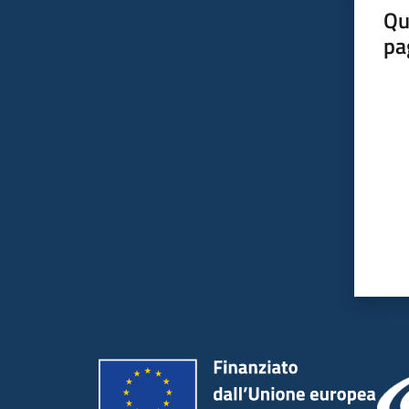
Qu
pa
Valut