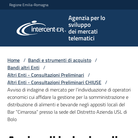
Vai al contenuto
Vai alla navigazione
Vai al footer
Regione Emilia-Romagna
Agenzia per lo
Agenzia
sviluppo
per lo
dei mercati
sviluppo
telematici
dei
mercati
telematici
Home
/
Bandi e strumenti di acquisto
/
Bandi altri Enti
/
Altri Enti - Consultazioni Preliminari
/
Altri Enti - Consultazioni Preliminari CHIUSE
/
L'Agenzia
Avviso di indagine di mercato per l’individuazione di operatori
economici cui affidare la gestione per la somministrazione e
distribuzione di alimenti e bevande negli appositi locali del
Bar “Cimarosa” presso la sede del Distretto Azienda USL di
Bandi
Bolo
e
strumenti
di
Salta al contenuto