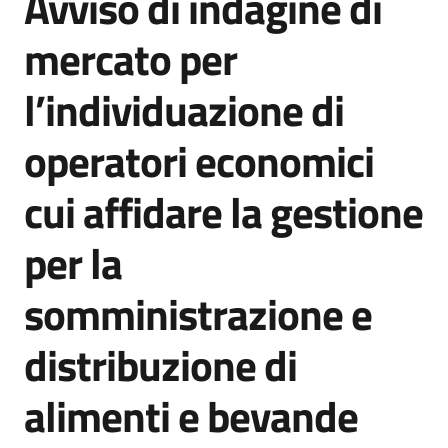
Avviso di indagine di
acquisto
mercato per
l’individuazione di
Supporto
operatori economici
Piattaforme
cui affidare la gestione
telematiche
per la
somministrazione e
distribuzione di
English
site
alimenti e bevande