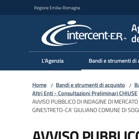
Vai al contenuto
Vai alla navigazione
Vai al footer
Regione Emilia-Romagna
A
d
L'Agenzia
Bandi e strumenti di 
Home
Bandi e strumenti di acquisto
Ba
/
/
Altri Enti - Consultazioni Preliminari CHIUSE
AVVISO PUBBLICO DI INDAGINE DI MERCATO
GINESTRETO-CA’ GIULIANO COMUNE DI SOG
Salta al contenuto
AVVISO PUBBLICO