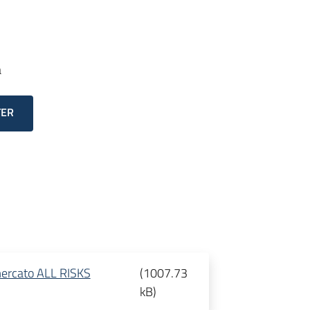
a
TER
mercato ALL RISKS
(
1007.73
kB
)