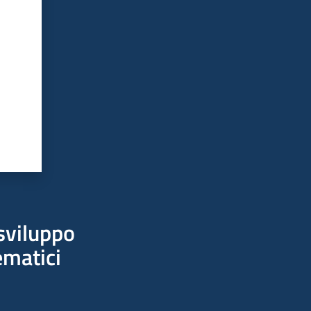
sviluppo
ematici