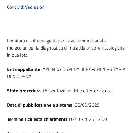
acquisto
Condividi
Vedi azioni
Supporto
Dati del bando
Fornitura di kit e reagenti per l’esecuzione di analisi
molecolari per la diagnostica di malattie onco-ematologiche
Piattaforme
in due lotti
telematiche
Ente appaltante
AZIENDA OSPEDALIERA-UNIVERSITARIA
DI MODENA
Stato procedura
Presentazione delle offerte/risposte
English
Data di pubblicazione a sistema
30/09/2025
site
Termine richiesta chiarimenti
07/10/2025 12:00