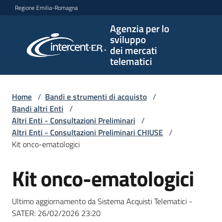
Vai al contenuto
Vai alla navigazione
Vai al footer
Regione Emilia-Romagna
Agenzia per lo
Agenzia
sviluppo
per lo
dei mercati
sviluppo
telematici
dei
mercati
telematici
Home
/
Bandi e strumenti di acquisto
/
Bandi altri Enti
/
Altri Enti - Consultazioni Preliminari
/
Altri Enti - Consultazioni Preliminari CHIUSE
/
L'Agenzia
Kit onco-ematologici
Kit onco-ematologici
Salta al contenuto
Bandi
e
Ultimo aggiornamento da Sistema Acquisti Telematici -
strumenti
SATER:
26/02/2026 23:20
di