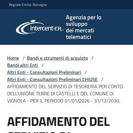
Vai al contenuto
Vai alla navigazione
Vai al footer
Regione Emilia-Romagna
Agenzia per lo
Agenzia
sviluppo
per lo
dei mercati
sviluppo
telematici
dei
mercati
telematici
Home
/
Bandi e strumenti di acquisto
/
Bandi altri Enti
/
Altri Enti - Consultazioni Preliminari
/
Altri Enti - Consultazioni Preliminari CHIUSE
/
L'Agenzia
AFFIDAMENTO DEL SERVIZIO DI TESORERIA PER CONTO
DELL’UNIONE TERRE DI CASTELLI E DEL COMUNE DI
VIGNOLA - PER IL PERIODO 01/01/2026 - 31/12/2030.
Bandi
AFFIDAMENTO DEL
e
Salta al contenuto
strumenti
di