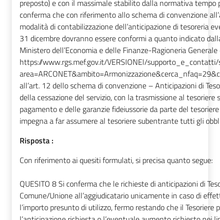
preposto) e con il massimale stabilito dalla normativa tempo 
conferma che con riferimento allo schema di convenzione all’ar
modalità di contabilizzazione dell’anticipazione di tesoreria 
31 dicembre dovranno essere conformi a quanto indicato dalla
Ministero dell’Economia e delle Finanze-Ragioneria Generale
https://www.rgs.mef.gov.it/VERSIONEl/supporto_e_contatti/s
area=ARCONET&ambito=Armonizzazione&cerca_nfaq=29&cerc
all’art. 12 dello schema di convenzione – Anticipazioni di Teso
della cessazione del servizio, con la trasmissione al tesoriere
pagamento e delle garanzie fideiussorie da parte del tesorie
impegna a far assumere al tesoriere subentrante tutti gli obblig
Risposta :
Con riferimento ai quesiti formulati, si precisa quanto segue:
QUESITO 8
Si conferma che le richieste di anticipazioni di Tes
Comune/Unione all’aggiudicatario unicamente in caso di effett
l’importo presunto di utilizzo, fermo restando che il Tesorie
l’anticipazione richiesta o l’eventuale aumento richiesto nei limi