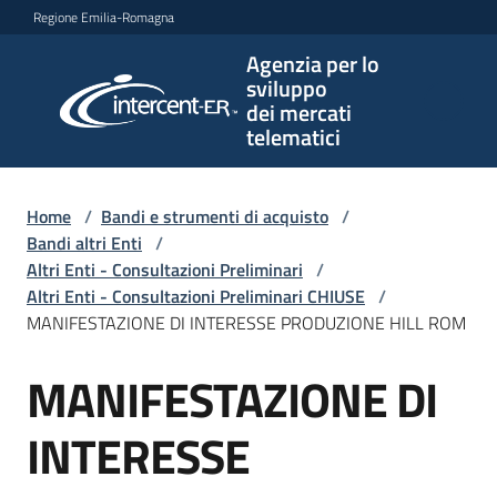
Vai al contenuto
Vai alla navigazione
Vai al footer
Regione Emilia-Romagna
Agenzia per lo
Agenzia
sviluppo
per lo
dei mercati
sviluppo
telematici
dei
mercati
telematici
Home
/
Bandi e strumenti di acquisto
/
Bandi altri Enti
/
Altri Enti - Consultazioni Preliminari
/
Altri Enti - Consultazioni Preliminari CHIUSE
/
L'Agenzia
MANIFESTAZIONE DI INTERESSE PRODUZIONE HILL ROM
MANIFESTAZIONE DI
Salta al contenuto
Bandi
e
INTERESSE
strumenti
di