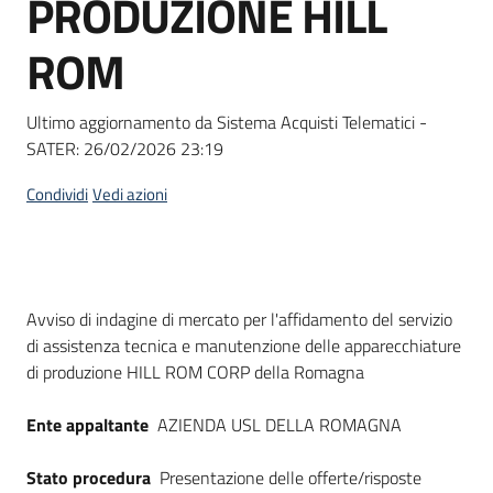
PRODUZIONE HILL
acquisto
ROM
Supporto
Ultimo aggiornamento da Sistema Acquisti Telematici -
SATER:
26/02/2026 23:19
Piattaforme
Condividi
Vedi azioni
telematiche
Dati del bando
Avviso di indagine di mercato per l'affidamento del servizio
di assistenza tecnica e manutenzione delle apparecchiature
di produzione HILL ROM CORP della Romagna
English
site
Ente appaltante
AZIENDA USL DELLA ROMAGNA
Stato procedura
Presentazione delle offerte/risposte