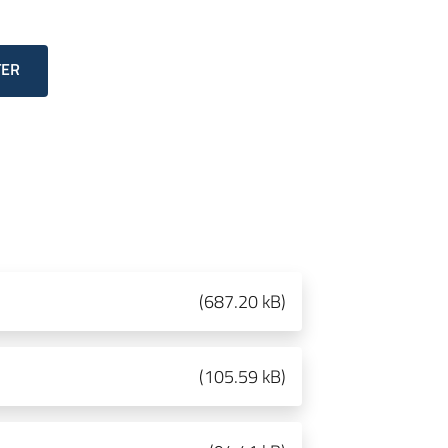
TER
(
687.20 kB
)
(
105.59 kB
)