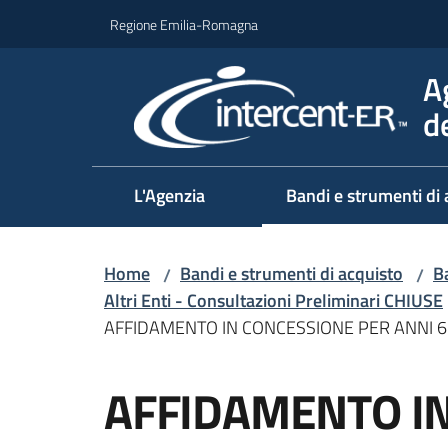
Vai al contenuto
Vai alla navigazione
Vai al footer
Regione Emilia-Romagna
A
d
L'Agenzia
Bandi e strumenti di 
Home
Bandi e strumenti di acquisto
Ba
/
/
Altri Enti - Consultazioni Preliminari CHIUSE
AFFIDAMENTO IN CONCESSIONE PER ANNI 6 
Salta al contenuto
AFFIDAMENTO I