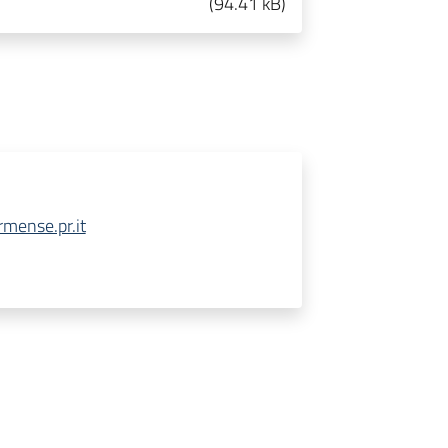
(
94.41 kB
)
mense.pr.it