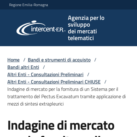
Vai al contenuto
Vai alla navigazione
Vai al footer
Regione Emilia-Romagna
Agenzia per lo
Agenzia
sviluppo
per lo
dei mercati
sviluppo
telematici
dei
mercati
telematici
Home
/
Bandi e strumenti di acquisto
/
Bandi altri Enti
/
Altri Enti - Consultazioni Preliminari
/
Altri Enti - Consultazioni Preliminari CHIUSE
/
L'Agenzia
Indagine di mercato per la fornitura di un Sistema per il
trattamento del Pectus Excavatum tramite applicazione di
mezzi di sintesi extrapleurici
Bandi
Indagine di mercato
e
Salta al contenuto
strumenti
di