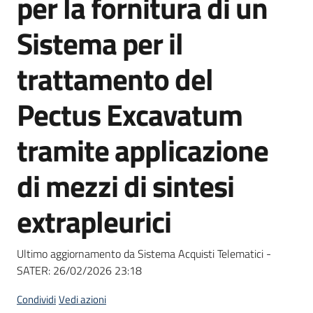
per la fornitura di un
acquisto
Sistema per il
Supporto
trattamento del
Pectus Excavatum
Piattaforme
tramite applicazione
telematiche
di mezzi di sintesi
extrapleurici
English
Ultimo aggiornamento da Sistema Acquisti Telematici -
site
SATER:
26/02/2026 23:18
Condividi
Vedi azioni