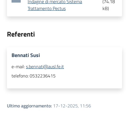
Indagine di mercato Sistema
(
74.18
Trattamento Pectus
kB
)
Referenti
Bennati Susi
e-mail:
s.bennati@ausl.fe.it
telefono:
0532236415
Ultimo aggiornamento
:
17-12-2025, 11:56