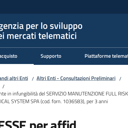
genzia per lo sviluppo
ei mercati telematici
acquisto
Supporto
Piattaforme telema
ndi altri Enti
Altri Enti - Consultazioni Preliminari
/
/
/
nte in infungibilità del SERVIZIO MANUTENZIONE FULL RISK 
DICAL SYSTEM SPA (cod. forn. 1036583), per 3 anni
SSE per affid.