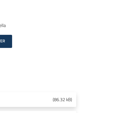
lla
TER
(
86.32 kB
)