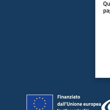
Qu
pa
Valut