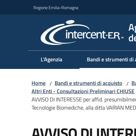
Vai al contenuto
Vai alla navigazione
Vai al footer
Regione Emilia-Romagna
A
d
L'Agenzia
Bandi e strumenti di 
Home
Bandi e strumenti di acquisto
Ba
/
/
Altri Enti - Consultazioni Preliminari CHIUSE
AVVISO DI INTERESSE per affid. presumibilme
Tecnologie Biomediche, alla ditta VARIAN ME
Salta al contenuto
AVVISO DI INTERE