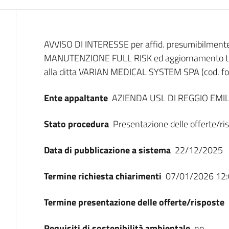
Dati del bando
AVVISO DI INTERESSE per affid. presumibilmente 
MANUTENZIONE FULL RISK ed aggiornamento tecn
alla ditta VARIAN MEDICAL SYSTEM SPA (cod. fo
Ente appaltante
AZIENDA USL DI REGGIO EMIL
Stato procedura
Presentazione delle offerte/ri
Data di pubblicazione a sistema
22/12/2025
Termine richiesta chiarimenti
07/01/2026 12:
Termine presentazione delle offerte/risposte
Requisiti di sostenibilità ambientale
no