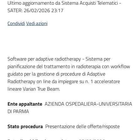
Ultimo aggiornamento da Sistema Acquisti Telematici -
acquisto
SATER:
26/02/2026 23:17
Condividi
Vedi azioni
Supporto
Piattaforme
Dati del bando
Software per adaptive radiotherapy - Sistema per
telematiche
pianificazione del trattamento in radioterapia con workflow
guidato per la gestione di procedure di Adaptive
Radiotherapy on line da impiegare su n. 1 acceleratore
lineare Varian True Beam.
Ente appaltante
AZIENDA OSPEDALIERA-UNIVERSITARIA
English
DI PARMA
site
Stato procedura
Presentazione delle offerte/risposte