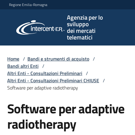
Vai al contenuto
Vai alla navigazione
Vai al footer
Regione Emilia-Romagna
Agenzia per lo
Agenzia
sviluppo
per lo
dei mercati
sviluppo
telematici
dei
mercati
telematici
Home
/
Bandi e strumenti di acquisto
/
Bandi altri Enti
/
Altri Enti - Consultazioni Preliminari
/
Altri Enti - Consultazioni Preliminari CHIUSE
/
L'Agenzia
Software per adaptive radiotherapy
Software per adaptive
Salta al contenuto
Bandi
e
radiotherapy
strumenti
di