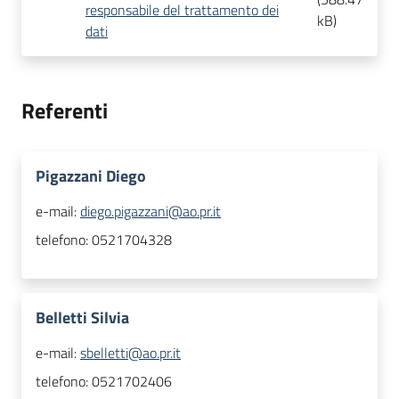
responsabile del trattamento dei
kB
)
dati
Referenti
Pigazzani Diego
e-mail:
diego.pigazzani@ao.pr.it
telefono:
0521704328
Belletti Silvia
e-mail:
sbelletti@ao.pr.it
telefono:
0521702406