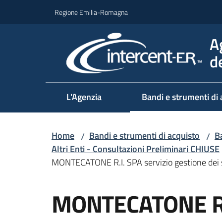
Vai al contenuto
Vai alla navigazione
Vai al footer
Regione Emilia-Romagna
A
d
L'Agenzia
Bandi e strumenti di 
Home
Bandi e strumenti di acquisto
Ba
/
/
Altri Enti - Consultazioni Preliminari CHIUSE
MONTECATONE R.I. SPA servizio gestione dei sis
Salta al contenuto
MONTECATONE R.I