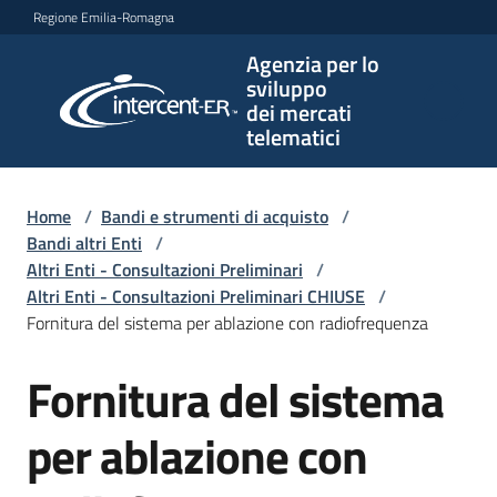
Vai al contenuto
Vai alla navigazione
Vai al footer
Regione Emilia-Romagna
Agenzia per lo
Agenzia
sviluppo
per lo
dei mercati
sviluppo
telematici
dei
mercati
telematici
Home
/
Bandi e strumenti di acquisto
/
Bandi altri Enti
/
Altri Enti - Consultazioni Preliminari
/
Altri Enti - Consultazioni Preliminari CHIUSE
/
L'Agenzia
Fornitura del sistema per ablazione con radiofrequenza
Fornitura del sistema
Salta al contenuto
Bandi
e
per ablazione con
strumenti
di