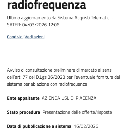
radiofrequenza
acquisto
Ultimo aggiornamento da Sistema Acquisti Telematici -
SATER:
04/03/2026 12:06
Supporto
Condividi
Vedi azioni
Piattaforme
telematiche
Dati del bando
Avviso di consultazione preliminare di mercato ai sensi
dell’art. 77 del D.Lgs 36/2023 per l'eventuale fornitura del
sistema per ablazione con radiofrequenza
Ente appaltante
AZIENDA USL DI PIACENZA
English
site
Stato procedura
Presentazione delle offerte/risposte
Data di pubblicazione a sistema
16/02/2026