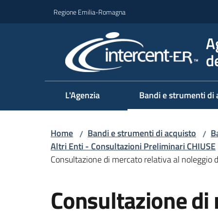
Vai al contenuto
Vai alla navigazione
Vai al footer
Regione Emilia-Romagna
A
d
L'Agenzia
Bandi e strumenti di 
Home
Bandi e strumenti di acquisto
Ba
/
/
Altri Enti - Consultazioni Preliminari CHIUSE
Consultazione di mercato relativa al noleggio 
Salta al contenuto
Consultazione di 