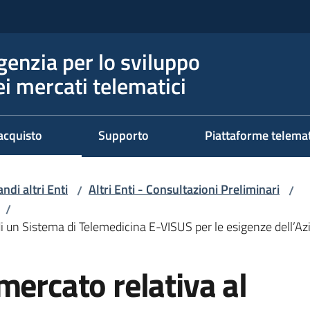
genzia per lo sviluppo
ei mercati telematici
acquisto
Supporto
Piattaforme telema
ndi altri Enti
Altri Enti - Consultazioni Preliminari
/
/
/
di un Sistema di Telemedicina E-VISUS per le esigenze dell’A
mercato relativa al