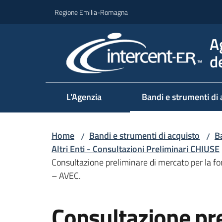
Vai al contenuto
Vai alla navigazione
Vai al footer
Regione Emilia-Romagna
A
d
L'Agenzia
Bandi e strumenti di 
Home
Bandi e strumenti di acquisto
Ba
/
/
Altri Enti - Consultazioni Preliminari CHIUSE
Consultazione preliminare di mercato per la f
– AVEC.
Salta al contenuto
Consultazione pr