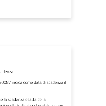
scadenza
30087 indica come data di scadenza il
hé la scadenza esatta della
 è quella indicata sul portale, ovvero