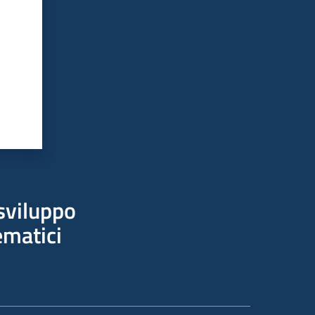
sviluppo
ematici