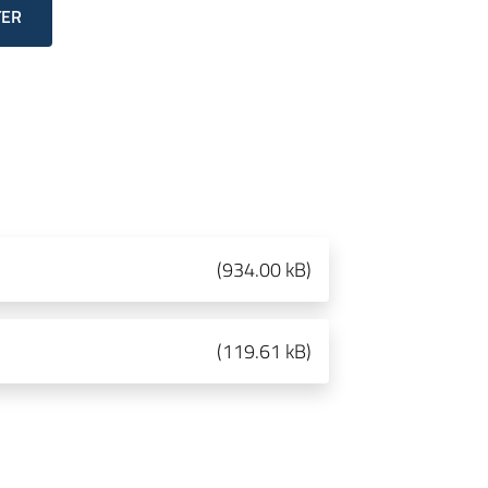
TER
(
934.00 kB
)
(
119.61 kB
)