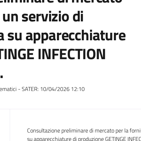
 un servizio di
a su apparecchiature
ETINGE INFECTION
.
ematici - SATER:
10/04/2026 12:10
Dati del bando
Consultazione preliminare di mercato per la fornit
su apparecchiature di produzione GETINGE INF