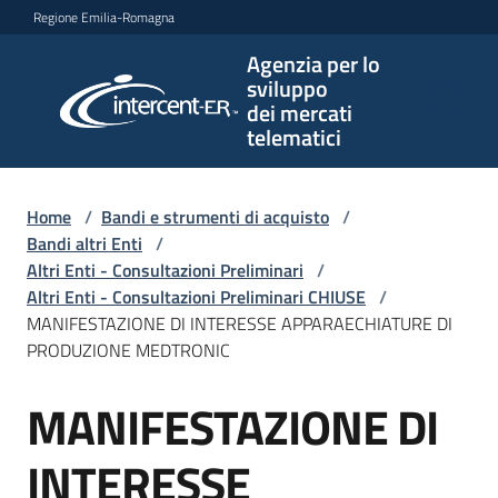
Vai al contenuto
Vai alla navigazione
Vai al footer
Regione Emilia-Romagna
Agenzia per lo
Agenzia
sviluppo
per lo
dei mercati
sviluppo
telematici
dei
mercati
telematici
Home
/
Bandi e strumenti di acquisto
/
Bandi altri Enti
/
Altri Enti - Consultazioni Preliminari
/
Altri Enti - Consultazioni Preliminari CHIUSE
/
L'Agenzia
MANIFESTAZIONE DI INTERESSE APPARAECHIATURE DI
PRODUZIONE MEDTRONIC
MANIFESTAZIONE DI
Bandi
Salta al contenuto
e
strumenti
INTERESSE
di