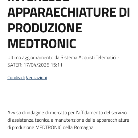
acquisto
APPARAECHIATURE DI
PRODUZIONE
Supporto
MEDTRONIC
Piattaforme
Ultimo aggiornamento da Sistema Acquisti Telematici -
telematiche
SATER:
17/04/2026 15:11
Condividi
Vedi azioni
English
Dati del bando
Avviso di indagine di mercato per l'affidamento del servizio
site
di assistenza tecnica e manutenzione delle apparecchiature
di produzione MEDTRONIC della Romagna