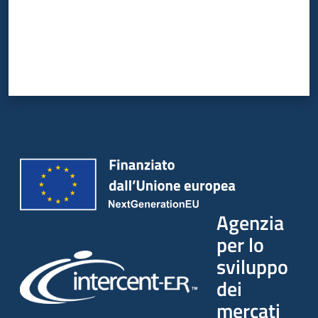
Agenzia
per lo
sviluppo
dei
mercati