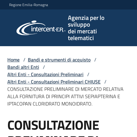
Vai al contenuto
Vai alla navigazione
Vai al footer
Regione Emilia-Romagna
Agenzia per lo
Agenzia
sviluppo
per lo
dei mercati
sviluppo
telematici
dei
mercati
telematici
Home
/
Bandi e strumenti di acquisto
/
Bandi altri Enti
/
Altri Enti - Consultazioni Preliminari
/
Altri Enti - Consultazioni Preliminari CHIUSE
/
L'Agenzia
CONSULTAZIONE PRELIMINARE DI MERCATO RELATIVA
ALLA FORNITURA DI PRINCIPI ATTIVI SEPIAPTERINA E
IPTACOPAN CLORIDRATO MONOIDRATO.
Bandi
CONSULTAZIONE
e
Salta al contenuto
strumenti
di