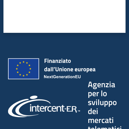
Agenzia
per lo
sviluppo
dei
mercati
telematici