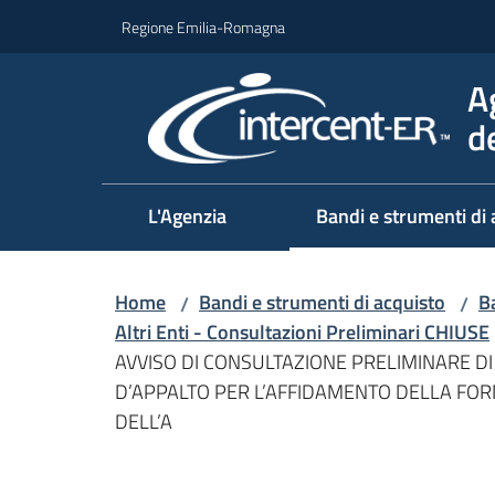
Vai al contenuto
Vai alla navigazione
Vai al footer
Regione Emilia-Romagna
A
d
L'Agenzia
Bandi e strumenti di 
Home
Bandi e strumenti di acquisto
Ba
/
/
Altri Enti - Consultazioni Preliminari CHIUSE
AVVISO DI CONSULTAZIONE PRELIMINARE DI
D’APPALTO PER L’AFFIDAMENTO DELLA FOR
DELL’A
Salta al contenuto