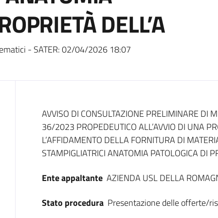
ROPRIETÀ DELL’A
ematici - SATER:
02/04/2026 18:07
Dati del bando
AVVISO DI CONSULTAZIONE PRELIMINARE DI ME
36/2023 PROPEDEUTICO ALL’AVVIO DI UNA P
L’AFFIDAMENTO DELLA FORNITURA DI MATER
STAMPIGLIATRICI ANATOMIA PATOLOGICA DI 
Ente appaltante
AZIENDA USL DELLA ROMAG
Stato procedura
Presentazione delle offerte/ri