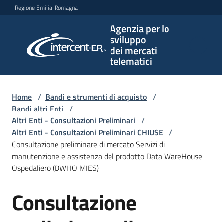
Vai al contenuto
Vai alla navigazione
Vai al footer
Regione Emilia-Romagna
Agenzia per lo
Agenzia
sviluppo
per lo
dei mercati
sviluppo
telematici
dei
mercati
telematici
Home
/
Bandi e strumenti di acquisto
/
Bandi altri Enti
/
Altri Enti - Consultazioni Preliminari
/
Altri Enti - Consultazioni Preliminari CHIUSE
/
L'Agenzia
Consultazione preliminare di mercato Servizi di
manutenzione e assistenza del prodotto Data WareHouse
Ospedaliero (DWHO MIES)
Bandi
Consultazione
e
Salta al contenuto
strumenti
di