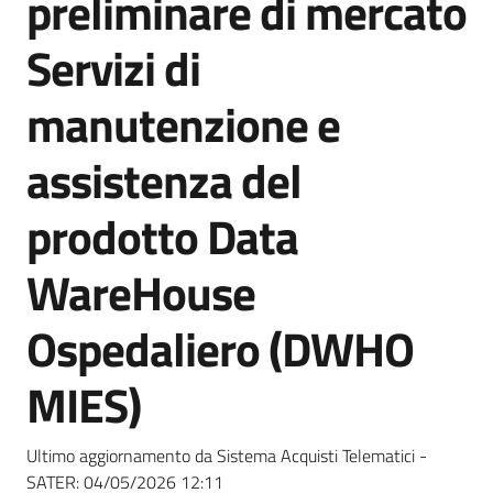
preliminare di mercato
acquisto
Servizi di
Supporto
manutenzione e
assistenza del
Piattaforme
prodotto Data
telematiche
WareHouse
Ospedaliero (DWHO
MIES)
English
site
Ultimo aggiornamento da Sistema Acquisti Telematici -
SATER:
04/05/2026 12:11