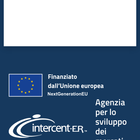
Agenzia
per lo
sviluppo
dei