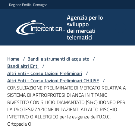
Vai al contenuto
Vai alla navigazione
Vai al footer
Regione Emilia-Romagna
Agenzia per lo
Agenzia
sviluppo
per lo
dei mercati
sviluppo
telematici
dei
mercati
telematici
Home
/
Bandi e strumenti di acquisto
/
Bandi altri Enti
/
Altri Enti - Consultazioni Preliminari
/
Altri Enti - Consultazioni Preliminari CHIUSE
/
L'Agenzia
CONSULTAZIONE PRELIMINARE DI MERCATO RELATIVA A
SISTEMA DI ARTROPROTESI DI ANCA IN TITANIO
RIVESTITO CON SILICIO DIAMANTATO (SI+C) IDONEO PER
LA PROTESIZZAZIONE IN PAZIENTI AD ALTO RISCHIO
Bandi
INFETTIVO O ALLERGICO per le esigenze dell’U.O.C.
e
Ortopedia O
strumenti
di