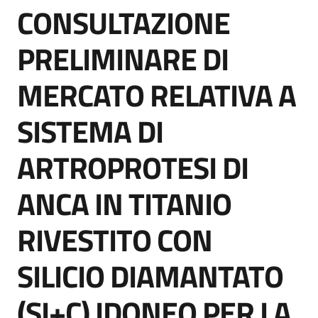
CONSULTAZIONE
acquisto
Salta al contenuto
PRELIMINARE DI
Supporto
MERCATO RELATIVA A
SISTEMA DI
Piattaforme
telematiche
ARTROPROTESI DI
ANCA IN TITANIO
RIVESTITO CON
English
SILICIO DIAMANTATO
site
(SI+C) IDONEO PER LA