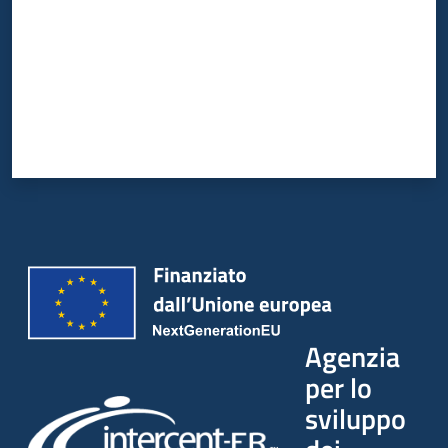
Agenzia
per lo
sviluppo