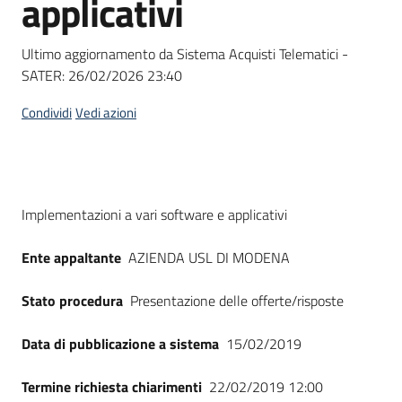
applicativi
acquisto
Ultimo aggiornamento da Sistema Acquisti Telematici -
SATER:
26/02/2026 23:40
Supporto
Condividi
Vedi azioni
Piattaforme
telematiche
Dati del bando
Implementazioni a vari software e applicativi
Ente appaltante
AZIENDA USL DI MODENA
Stato procedura
Presentazione delle offerte/risposte
English
site
Data di pubblicazione a sistema
15/02/2019
Termine richiesta chiarimenti
22/02/2019 12:00