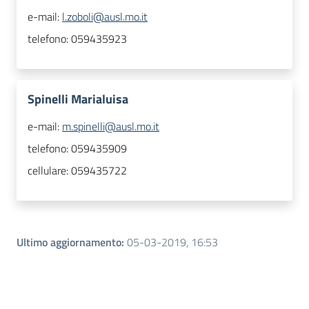
e-mail:
l.zoboli@ausl.mo.it
telefono:
059435923
Spinelli Marialuisa
e-mail:
m.spinelli@ausl.mo.it
telefono:
059435909
cellulare:
059435722
Ultimo aggiornamento
:
05-03-2019, 16:53