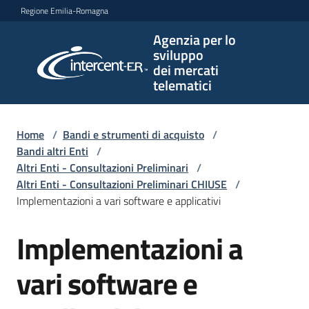
Vai al contenuto
Vai alla navigazione
Vai al footer
Regione Emilia-Romagna
Agenzia per lo
Agenzia
sviluppo
per lo
dei mercati
sviluppo
telematici
dei
mercati
telematici
Home
/
Bandi e strumenti di acquisto
/
Bandi altri Enti
/
Altri Enti - Consultazioni Preliminari
/
Altri Enti - Consultazioni Preliminari CHIUSE
/
L'Agenzia
Implementazioni a vari software e applicativi
Implementazioni a
Salta al contenuto
Bandi
e
vari software e
strumenti
di