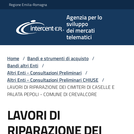
Vai al contenuto
Vai alla navigazione
Vai al footer
Regione Emilia-Romagna
Agenzia per lo
Agenzia
sviluppo
per lo
dei mercati
sviluppo
telematici
dei
mercati
telematici
Home
/
Bandi e strumenti di acquisto
/
Bandi altri Enti
/
Altri Enti - Consultazioni Preliminari
/
Altri Enti - Consultazioni Preliminari CHIUSE
/
L'Agenzia
LAVORI DI RIPARAZIONE DEI CIMITERI DI CASELLE E
PALATA PEPOLI - COMUNE DI CREVALCORE
LAVORI DI
Bandi
Salta al contenuto
e
strumenti
RIPARAZIONE DEI
di