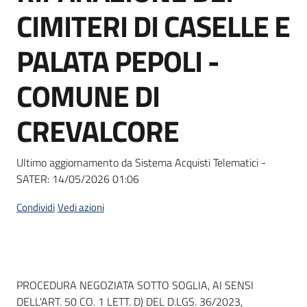
acquisto
CIMITERI DI CASELLE E
PALATA PEPOLI -
Supporto
COMUNE DI
CREVALCORE
Piattaforme
telematiche
Ultimo aggiornamento da Sistema Acquisti Telematici -
SATER:
14/05/2026 01:06
Condividi
Vedi azioni
English
site
Dati del bando
PROCEDURA NEGOZIATA SOTTO SOGLIA, AI SENSI
DELL'ART. 50 CO. 1 LETT. D) DEL D.LGS. 36/2023,