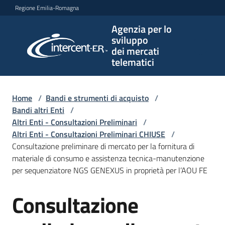
Vai al contenuto
Vai alla navigazione
Vai al footer
Regione Emilia-Romagna
Agenzia per lo
Agenzia
sviluppo
per lo
dei mercati
sviluppo
telematici
dei
mercati
telematici
Home
/
Bandi e strumenti di acquisto
/
Bandi altri Enti
/
Altri Enti - Consultazioni Preliminari
/
Altri Enti - Consultazioni Preliminari CHIUSE
/
L'Agenzia
Consultazione preliminare di mercato per la fornitura di
materiale di consumo e assistenza tecnica-manutenzione
per sequenziatore NGS GENEXUS in proprietà per l’AOU FE
Bandi
Consultazione
e
Salta al contenuto
strumenti
di