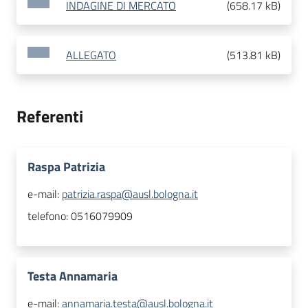
INDAGINE DI MERCATO
(
658.17 kB
)
ALLEGATO
(
513.81 kB
)
Referenti
Raspa Patrizia
e-mail:
patrizia.raspa@ausl.bologna.it
telefono:
0516079909
Testa Annamaria
e-mail:
annamaria.testa@ausl.bologna.it