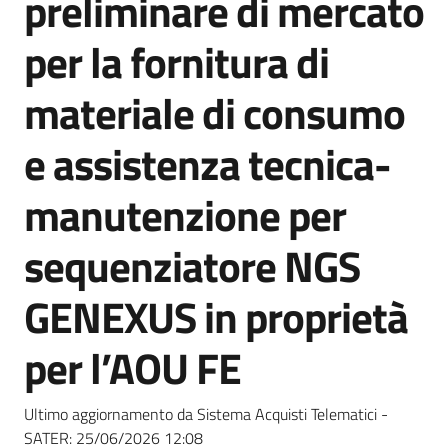
preliminare di mercato
acquisto
per la fornitura di
Supporto
materiale di consumo
e assistenza tecnica-
Piattaforme
manutenzione per
telematiche
sequenziatore NGS
GENEXUS in proprietà
per l’AOU FE
English
site
Ultimo aggiornamento da Sistema Acquisti Telematici -
SATER:
25/06/2026 12:08