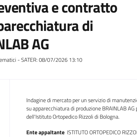
ventiva e contratto
parecchiatura di
NLAB AG
ematici - SATER:
08/07/2026 13:10
Dati del bando
Indagine di mercato per un servizio di manutenz
su apparecchiatura di produzione BRAINLAB AG pe
dell'Istituto Ortopedico Rizzoli di Bologna.
Ente appaltante
ISTITUTO ORTOPEDICO RIZZO