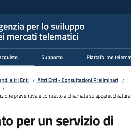
genzia per lo sviluppo
ei mercati telematici
acquisto
Supporto
Piattaforme telema
ndi altri Enti
Altri Enti - Consultazioni Preliminari
/
/
/
enzione preventiva e contratto a chiamata su apparecchiatu
to per un servizio di