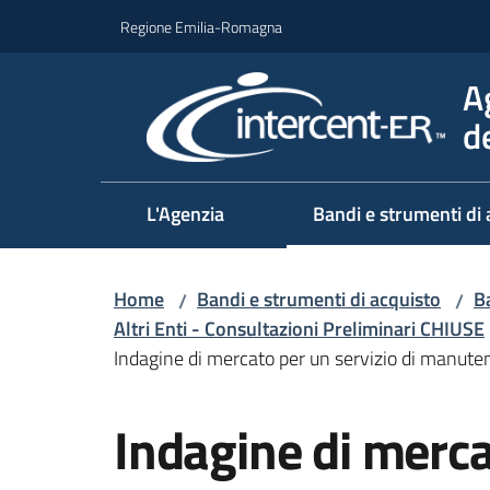
Vai al contenuto
Vai alla navigazione
Vai al footer
Regione Emilia-Romagna
A
d
L'Agenzia
Bandi e strumenti di 
Home
Bandi e strumenti di acquisto
Ba
/
/
Altri Enti - Consultazioni Preliminari CHIUSE
Indagine di mercato per un servizio di manut
Salta al contenuto
Indagine di merca