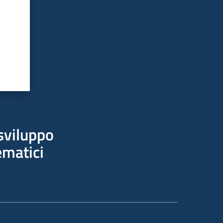
sviluppo
ematici