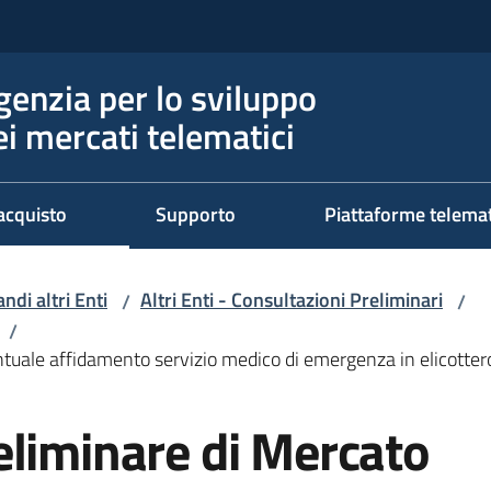
genzia per lo sviluppo
ei mercati telematici
acquisto
Supporto
Piattaforme telema
ndi altri Enti
Altri Enti - Consultazioni Preliminari
/
/
/
ntuale affidamento servizio medico di emergenza in elicotte
eliminare di Mercato