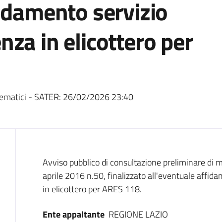
idamento servizio
za in elicottero per
ematici - SATER:
26/02/2026 23:40
Dati del bando
Avviso pubblico di consultazione preliminare di me
aprile 2016 n.50, finalizzato all'eventuale affi
in elicottero per ARES 118.
Ente appaltante
REGIONE LAZIO