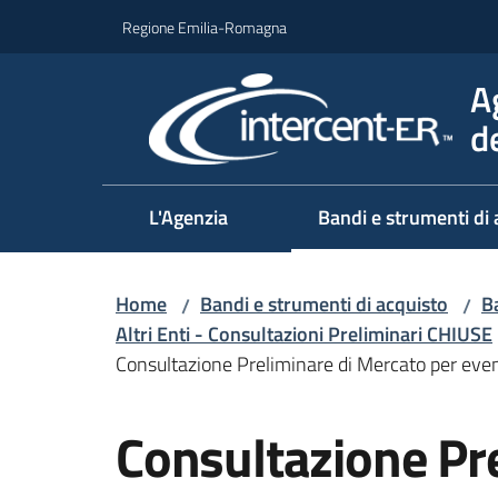
Vai al contenuto
Vai alla navigazione
Vai al footer
Regione Emilia-Romagna
A
d
L'Agenzia
Bandi e strumenti di 
Home
Bandi e strumenti di acquisto
Ba
/
/
Altri Enti - Consultazioni Preliminari CHIUSE
Consultazione Preliminare di Mercato per eve
Salta al contenuto
Consultazione Pr