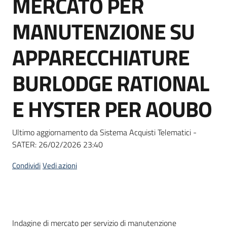
MERCATO PER
acquisto
MANUTENZIONE SU
Supporto
APPARECCHIATURE
BURLODGE RATIONAL
Piattaforme
E HYSTER PER AOUBO
telematiche
Ultimo aggiornamento da Sistema Acquisti Telematici -
SATER:
26/02/2026 23:40
Condividi
Vedi azioni
English
site
Dati del bando
Indagine di mercato per servizio di manutenzione