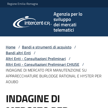
Vai al contenuto
Vai alla navigazione
Vai al footer
Regione Emilia-Romagna
Agenzia per lo
Agenzia
sviluppo
per lo
dei mercati
sviluppo
telematici
dei
mercati
telematici
Home
/
Bandi e strumenti di acquisto
/
Bandi altri Enti
/
Altri Enti - Consultazioni Preliminari
/
Altri Enti - Consultazioni Preliminari CHIUSE
/
L'Agenzia
INDAGINE DI MERCATO PER MANUTENZIONE SU
APPARECCHIATURE BURLODGE RATIONAL E HYSTER PER
AOUBO
Bandi
INDAGINE DI
e
Salta al contenuto
strumenti
di