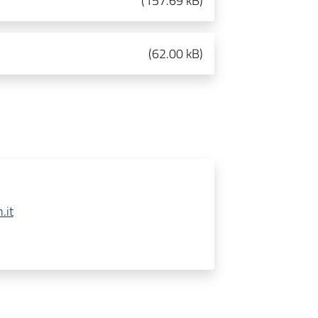
(
157.69 kB
)
(
62.00 kB
)
.it