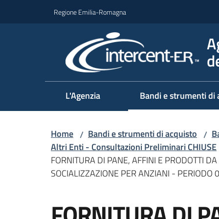
Vai al contenuto
Vai alla navigazione
Vai al footer
Regione Emilia-Romagna
A
d
L'Agenzia
Bandi e strumenti di 
Home
Bandi e strumenti di acquisto
Ba
/
/
Altri Enti - Consultazioni Preliminari CHIUSE
FORNITURA DI PANE, AFFINI E PRODOTTI DA 
SOCIALIZZAZIONE PER ANZIANI - PERIODO 
Salta al contenuto
FORNITURA DI PA