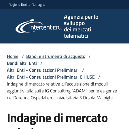
Vai al contenuto
Vai alla navigazione
Vai al footer
Regione Emilia-Romagna
Agenzia per lo
Agenzia
sviluppo
per lo
dei mercati
sviluppo
telematici
dei
mercati
telematici
Home
/
Bandi e strumenti di acquisto
/
Bandi altri Enti
/
Altri Enti - Consultazioni Preliminari
/
Altri Enti - Consultazioni Preliminari CHIUSE
/
L'Agenzia
Indagine di mercato relativa all’acquisizione di moduli
aggiuntivi alla suite IG Consulting “ADAM” per le esigenze
dell’Azienda Ospedaliero Universitaria S.Orsola Malpighi
Bandi
Indagine di mercato
e
Salta al contenuto
strumenti
di