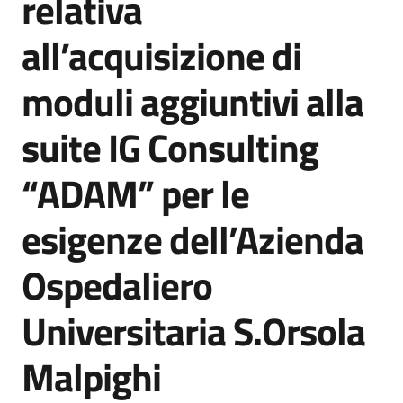
relativa
acquisto
all’acquisizione di
Supporto
moduli aggiuntivi alla
suite IG Consulting
Piattaforme
“ADAM” per le
telematiche
esigenze dell’Azienda
Ospedaliero
Universitaria S.Orsola
English
site
Malpighi