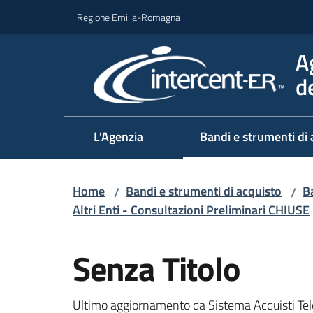
Vai al contenuto
Vai alla navigazione
Vai al footer
Regione Emilia-Romagna
A
d
L'Agenzia
Bandi e strumenti di 
Home
Bandi e strumenti di acquisto
Ba
/
/
Altri Enti - Consultazioni Preliminari CHIUSE
Salta al contenuto
Senza Titolo
Ultimo aggiornamento da Sistema Acquisti Tel