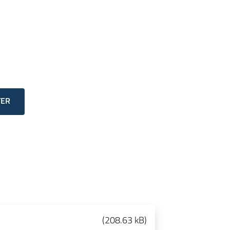
TER
(
208.63 kB
)