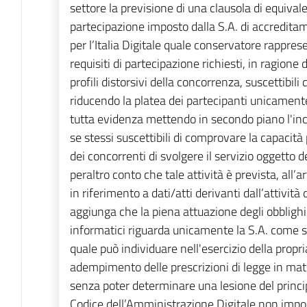
settore la previsione di una clausola di equivale
partecipazione imposto dalla S.A. di accreditam
per l’Italia Digitale quale conservatore rappresen
requisiti di partecipazione richiesti, in ragione
profili distorsivi della concorrenza, suscettibili
riducendo la platea dei partecipanti unicamente 
tutta evidenza mettendo in secondo piano l'incid
se stessi suscettibili di comprovare la capacit
dei concorrenti di svolgere il servizio oggetto d
peraltro conto che tale attività è prevista, all’a
in riferimento a dati/atti derivanti dall’attività
aggiunga che la piena attuazione degli obbligh
informatici riguarda unicamente la S.A. come so
quale può individuare nell'esercizio della propri
adempimento delle prescrizioni di legge in ma
senza poter determinare una lesione del principio
Codice dell’Amministrazione Digitale non impo