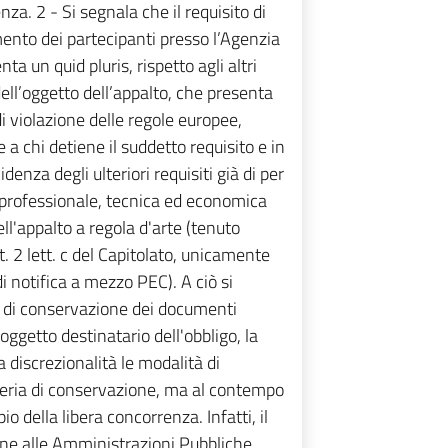
nza. 2 - Si segnala che il requisito di
ento dei partecipanti presso l’Agenzia
ta un quid pluris, rispetto agli altri
 dell’oggetto dell’appalto, che presenta
 di violazione delle regole europee,
a chi detiene il suddetto requisito e in
enza degli ulteriori requisiti già di per
à professionale, tecnica ed economica
ell'appalto a regola d'arte (tenuto
rt. 2 lett. c del Capitolato, unicamente
 di notifica a mezzo PEC). A ciò si
i di conservazione dei documenti
ggetto destinatario dell'obbligo, la
a discrezionalità le modalità di
teria di conservazione, ma al contempo
 della libera concorrenza. Infatti, il
ne alle Amministrazioni Pubbliche