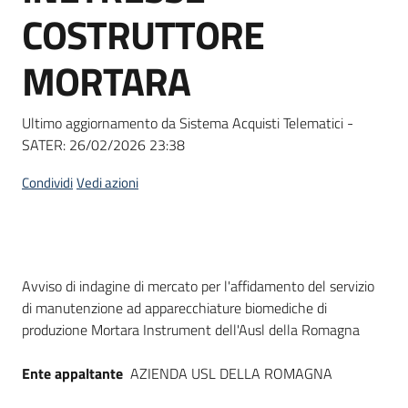
acquisto
COSTRUTTORE
MORTARA
Supporto
Ultimo aggiornamento da Sistema Acquisti Telematici -
SATER:
26/02/2026 23:38
Piattaforme
telematiche
Condividi
Vedi azioni
Dati del bando
Avviso di indagine di mercato per l'affidamento del servizio
di manutenzione ad apparecchiature biomediche di
English
produzione Mortara Instrument dell'Ausl della Romagna
site
Ente appaltante
AZIENDA USL DELLA ROMAGNA