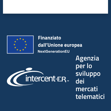
Agenzia
per lo
sviluppo
dei
mercati
telematici