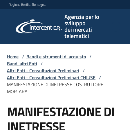
Vai al contenuto
Vai alla navigazione
Vai al footer
Regione Emilia-Romagna
Agenzia per lo
Agenzia
sviluppo
per lo
dei mercati
sviluppo
telematici
dei
mercati
telematici
Home
/
Bandi e strumenti di acquisto
/
Bandi altri Enti
/
Altri Enti - Consultazioni Preliminari
/
Altri Enti - Consultazioni Preliminari CHIUSE
/
L'Agenzia
MANIFESTAZIONE DI INETRESSE COSTRUTTORE
MORTARA
MANIFESTAZIONE DI
Bandi
Salta al contenuto
e
strumenti
INETRESSE
di