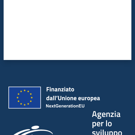
Agenzia
per lo
sviluppo