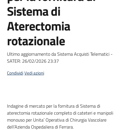
acquisto
Sistema di
Aterectomia
Supporto
rotazionale
Piattaforme
Ultimo aggiornamento da Sistema Acquisti Telematici -
telematiche
SATER:
26/02/2026 23:37
Condividi
Vedi azioni
English
Dati del bando
Indagine di mercato per la fornitura di Sistema di
site
aterectomia rotazionale completo di cateteri e manipoli
monouso per Unita’ Operativa di Chirurgia Vascolare
dell’Azienda Ospedaliera di Ferrara.