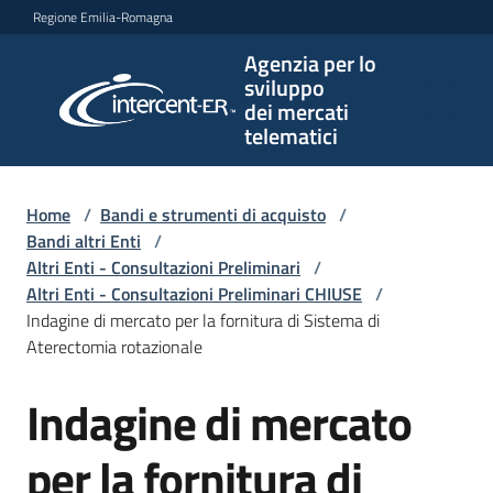
Vai al contenuto
Vai alla navigazione
Vai al footer
Regione Emilia-Romagna
Agenzia per lo
Agenzia
sviluppo
per lo
dei mercati
sviluppo
telematici
dei
mercati
telematici
Home
/
Bandi e strumenti di acquisto
/
Bandi altri Enti
/
Altri Enti - Consultazioni Preliminari
/
Altri Enti - Consultazioni Preliminari CHIUSE
/
L'Agenzia
Indagine di mercato per la fornitura di Sistema di
Aterectomia rotazionale
Indagine di mercato
Bandi
Salta al contenuto
e
strumenti
per la fornitura di
di