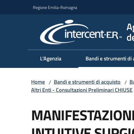
Vai al contenuto
Vai alla navigazione
Vai al footer
Regione Emilia-Romagna
A
d
L'Agenzia
Bandi e strumenti di 
Home
Bandi e strumenti di acquisto
Ba
/
/
Altri Enti - Consultazioni Preliminari CHIUSE
Salta al contenuto
MANIFESTAZIONE
INTUITIVE SURGI