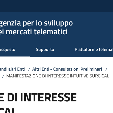
genzia per lo sviluppo
ei mercati telematici
acquisto
Supporto
Piattaforme telema
ndi altri Enti
Altri Enti - Consultazioni Preliminari
/
/
MANIFESTAZIONE DI INTERESSE INTUITIVE SURGICAL
/
 DI INTERESSE
CAL