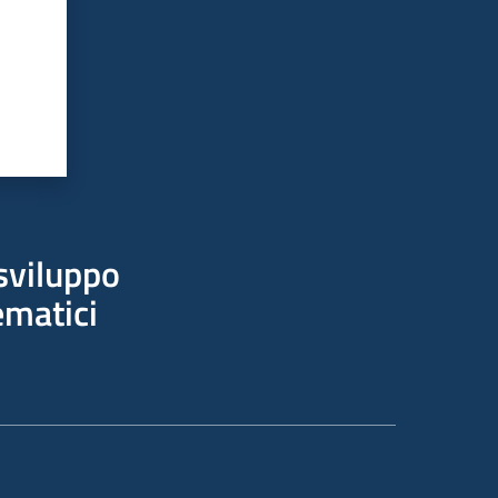
sviluppo
ematici