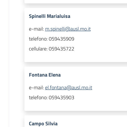
Spinelli Marialuisa
e-mail:
m.spinelli@ausl.mo.it
telefono:
059435909
cellulare:
059435722
Fontana Elena
e-mail:
el.fontana@ausl.mo.it
telefono:
059435903
Campo Silvia