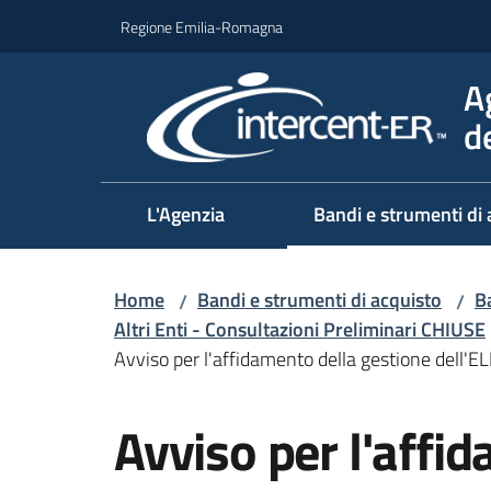
Vai al contenuto
Vai alla navigazione
Vai al footer
Regione Emilia-Romagna
A
d
L'Agenzia
Bandi e strumenti di 
Home
Bandi e strumenti di acquisto
Ba
/
/
Altri Enti - Consultazioni Preliminari CHIUSE
Avviso per l'affidamento della gestione dell'
Salta al contenuto
Avviso per l'affi