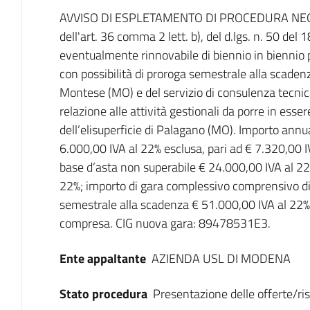
Dati del bando
AVVISO DI ESPLETAMENTO DI PROCEDURA NEGOZI
dell'art. 36 comma 2 lett. b), del d.lgs. n. 50 del
eventualmente rinnovabile di biennio in biennio p
con possibilità di proroga semestrale alla scadenza
Montese (MO) e del servizio di consulenza tecnic
relazione alle attività gestionali da porre in esse
dell’elisuperficie di Palagano (MO). Importo annu
6.000,00 IVA al 22% esclusa, pari ad € 7.320,00 
base d’asta non superabile € 24.000,00 IVA al 22
22%; importo di gara complessivo comprensivo di 
semestrale alla scadenza € 51.000,00 IVA al 22% 
compresa. CIG nuova gara: 89478531E3.
Ente appaltante
AZIENDA USL DI MODENA
Stato procedura
Presentazione delle offerte/ri