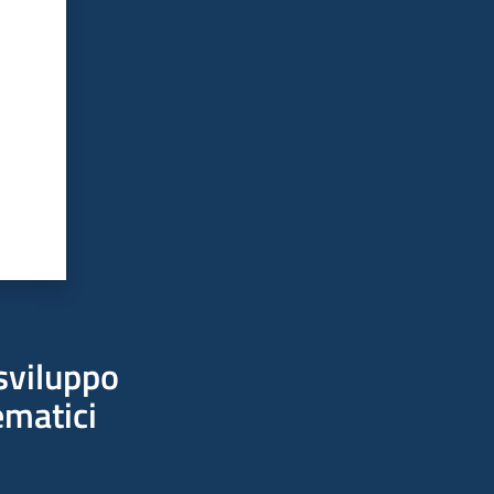
sviluppo
ematici