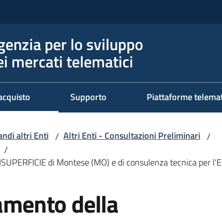
genzia per lo sviluppo
ei mercati telematici
acquisto
Supporto
Piattaforme telema
ndi altri Enti
Altri Enti - Consultazioni Preliminari
/
/
/
ELISUPERFICIE di Montese (MO) e di consulenza tecnica per l
damento della