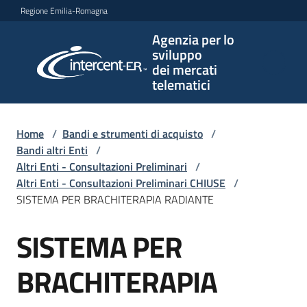
Vai al contenuto
Vai alla navigazione
Vai al footer
Regione Emilia-Romagna
Agenzia per lo
Agenzia
sviluppo
per lo
dei mercati
sviluppo
telematici
dei
mercati
telematici
Home
/
Bandi e strumenti di acquisto
/
Bandi altri Enti
/
Altri Enti - Consultazioni Preliminari
/
Altri Enti - Consultazioni Preliminari CHIUSE
/
L'Agenzia
SISTEMA PER BRACHITERAPIA RADIANTE
SISTEMA PER
Salta al contenuto
Bandi
e
BRACHITERAPIA
strumenti
di