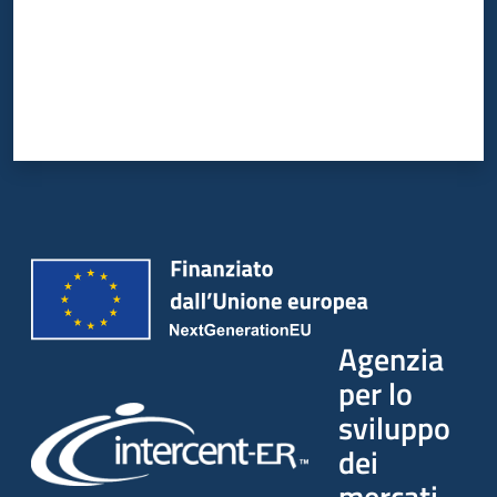
Agenzia
per lo
sviluppo
dei
mercati