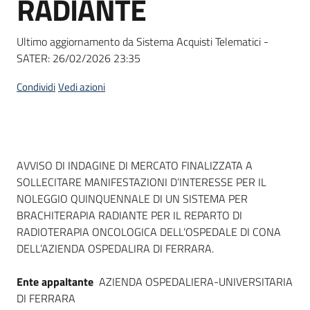
RADIANTE
acquisto
Ultimo aggiornamento da Sistema Acquisti Telematici -
SATER:
26/02/2026 23:35
Supporto
Condividi
Vedi azioni
Piattaforme
telematiche
Dati del bando
AVVISO DI INDAGINE DI MERCATO FINALIZZATA A
SOLLECITARE MANIFESTAZIONI D’INTERESSE PER IL
NOLEGGIO QUINQUENNALE DI UN SISTEMA PER
BRACHITERAPIA RADIANTE PER IL REPARTO DI
RADIOTERAPIA ONCOLOGICA DELL’OSPEDALE DI CONA
English
DELL’AZIENDA OSPEDALIRA DI FERRARA.
site
Ente appaltante
AZIENDA OSPEDALIERA-UNIVERSITARIA
DI FERRARA