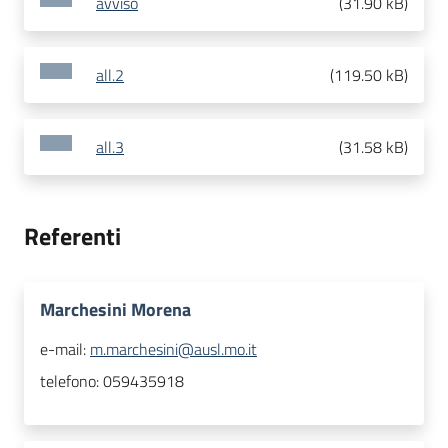
avviso
(
31.90 kB
)
all.2
(
119.50 kB
)
all.3
(
31.58 kB
)
Referenti
Marchesini Morena
e-mail:
m.marchesini@ausl.mo.it
telefono:
059435918