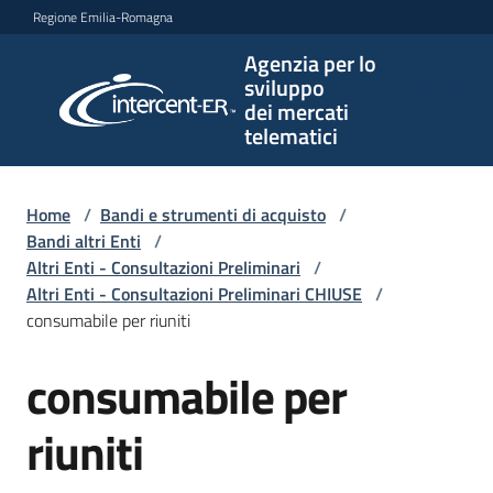
Vai al contenuto
Vai alla navigazione
Vai al footer
Regione Emilia-Romagna
Agenzia per lo
Agenzia
sviluppo
per lo
dei mercati
sviluppo
telematici
dei
mercati
telematici
Home
/
Bandi e strumenti di acquisto
/
Bandi altri Enti
/
Altri Enti - Consultazioni Preliminari
/
Altri Enti - Consultazioni Preliminari CHIUSE
/
L'Agenzia
consumabile per riuniti
consumabile per
Salta al contenuto
Bandi
e
riuniti
strumenti
di