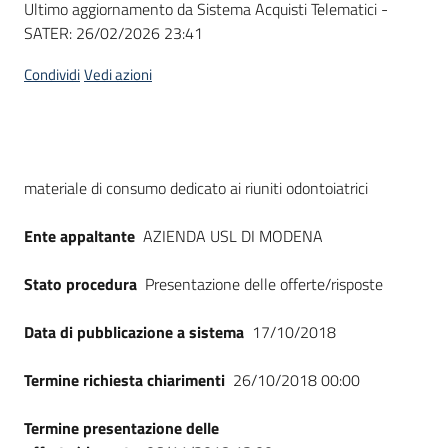
Ultimo aggiornamento da Sistema Acquisti Telematici -
acquisto
SATER:
26/02/2026 23:41
Condividi
Vedi azioni
Supporto
Piattaforme
Dati del bando
materiale di consumo dedicato ai riuniti odontoiatrici
telematiche
Ente appaltante
AZIENDA USL DI MODENA
Stato procedura
Presentazione delle offerte/risposte
Data di pubblicazione a sistema
17/10/2018
English
site
Termine richiesta chiarimenti
26/10/2018 00:00
Termine presentazione delle