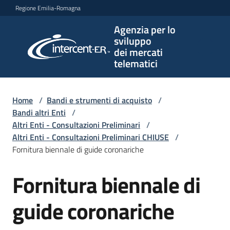
Vai al contenuto
Vai alla navigazione
Vai al footer
Regione Emilia-Romagna
Agenzia per lo
Agenzia
sviluppo
per lo
dei mercati
sviluppo
telematici
dei
mercati
telematici
Home
/
Bandi e strumenti di acquisto
/
Bandi altri Enti
/
Altri Enti - Consultazioni Preliminari
/
Altri Enti - Consultazioni Preliminari CHIUSE
/
L'Agenzia
Fornitura biennale di guide coronariche
Fornitura biennale di
Salta al contenuto
Bandi
e
guide coronariche
strumenti
di