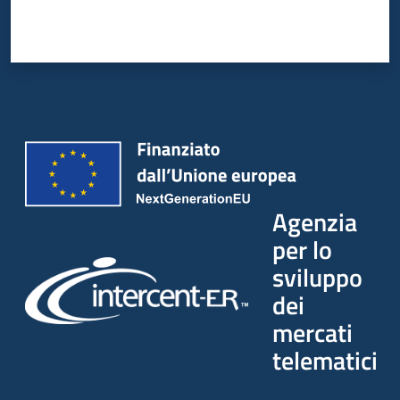
Agenzia
per lo
sviluppo
dei
mercati
telematici