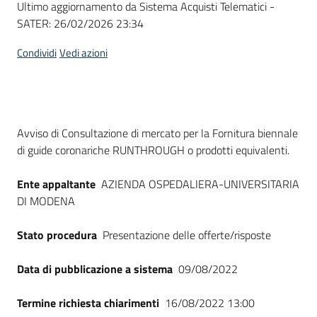
Ultimo aggiornamento da Sistema Acquisti Telematici -
acquisto
SATER:
26/02/2026 23:34
Condividi
Vedi azioni
Supporto
Piattaforme
Dati del bando
Avviso di Consultazione di mercato per la Fornitura biennale
telematiche
di guide coronariche RUNTHROUGH o prodotti equivalenti.
Ente appaltante
AZIENDA OSPEDALIERA-UNIVERSITARIA
DI MODENA
Stato procedura
Presentazione delle offerte/risposte
English
site
Data di pubblicazione a sistema
09/08/2022
Termine richiesta chiarimenti
16/08/2022 13:00