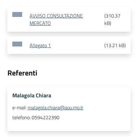
AVVISO CONSULTAZIONE
(
310.37
MERCATO
kB
)
Allegato 1
(
13.21 kB
)
Referenti
Malagola Chiara
e-mail:
malagola.chiara@aou.mo.it
telefono:
0594222390