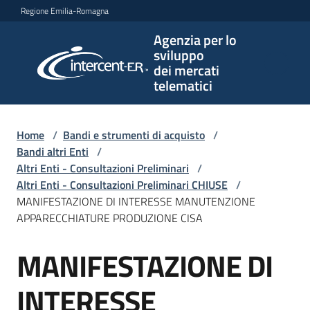
Vai al contenuto
Vai alla navigazione
Vai al footer
Regione Emilia-Romagna
Agenzia per lo
Agenzia
sviluppo
per lo
dei mercati
sviluppo
telematici
dei
mercati
telematici
Home
/
Bandi e strumenti di acquisto
/
Bandi altri Enti
/
Altri Enti - Consultazioni Preliminari
/
Altri Enti - Consultazioni Preliminari CHIUSE
/
L'Agenzia
MANIFESTAZIONE DI INTERESSE MANUTENZIONE
APPARECCHIATURE PRODUZIONE CISA
MANIFESTAZIONE DI
Bandi
Salta al contenuto
e
strumenti
INTERESSE
di