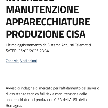
acquisto
MANUTENZIONE
APPARECCHIATURE
Supporto
PRODUZIONE CISA
Piattaforme
Ultimo aggiornamento da Sistema Acquisti Telematici -
telematiche
SATER:
26/02/2026 23:34
Condividi
Vedi azioni
English
Dati del bando
Avviso di indagine di mercato per l'affidamento del servizio
site
di assistenza tecnica full risk e manutenzione delle
apparecchiature di produzione CISA dell'AUSL della
Romagna.