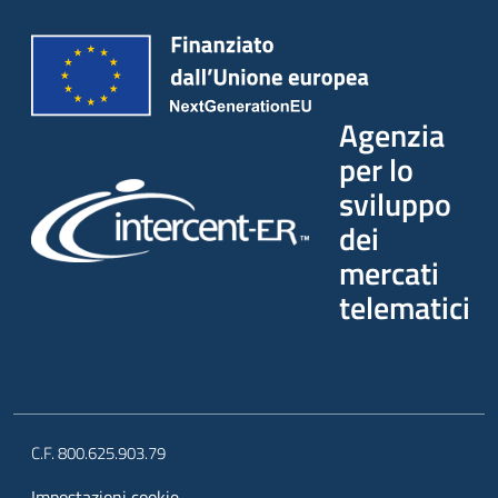
Agenzia
per lo
sviluppo
dei
mercati
telematici
C.F. 800.625.903.79
Impostazioni cookie