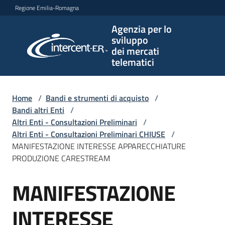
Vai al contenuto
Vai alla navigazione
Vai al footer
Regione Emilia-Romagna
Agenzia per lo
Agenzia
sviluppo
per lo
dei mercati
sviluppo
telematici
dei
mercati
telematici
Home
/
Bandi e strumenti di acquisto
/
Bandi altri Enti
/
Altri Enti - Consultazioni Preliminari
/
Altri Enti - Consultazioni Preliminari CHIUSE
/
L'Agenzia
MANIFESTAZIONE INTERESSE APPARECCHIATURE
PRODUZIONE CARESTREAM
MANIFESTAZIONE
Bandi
Salta al contenuto
e
strumenti
INTERESSE
di