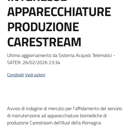
acquisto
APPARECCHIATURE
PRODUZIONE
Supporto
CARESTREAM
Piattaforme
Ultimo aggiornamento da Sistema Acquisti Telematici -
telematiche
SATER:
26/02/2026 23:34
Condividi
Vedi azioni
English
Dati del bando
Avviso di indagine di mercato per l'affidamento del servizio
site
di manutenzione ad apparecchiature biomediche di
produzione Carestream dell'Ausl della Romagna